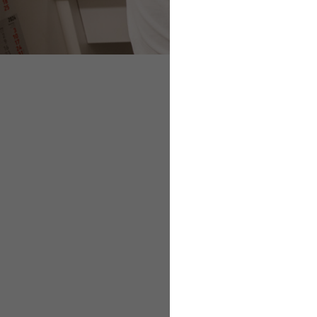
Voraussetzungen für
Beginn der Alterste
Keine Rückdatierun
Dauer der Alterstei
Zusätzliche Beiträ