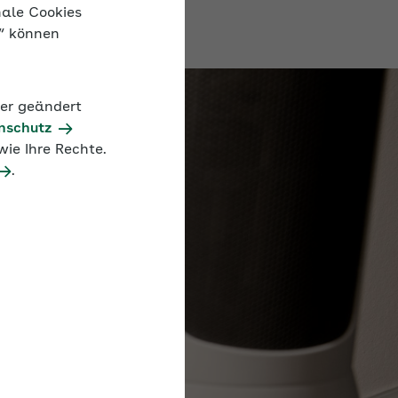
nale Cookies
n“ können
der geändert
nschutz
ie Ihre Rechte.
.