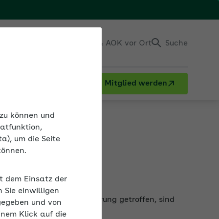
Einloggen
Kontakt & AOK vor Ort
Suche
Mitglied werden
n zu können und
atfunktion,
a), um die Seite
können.
it dem Einsatz der
 Wird eine solche Vereinbarung getroffen, sind
Sie einwilligen
gegeben und von
inem Klick auf die