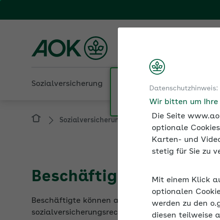
Fachportal für Arbeitgeber
AOK Rheinland-Pfalz/S
Sozialversicherung
Betriebliche Gesundheit
Datenschutzhinweis:
Sozialversicherung
Beschäftigung älterer
Wir bitten um Ihr
Die Seite www.aok
optionale Cookies
Karten- und Video
stetig für Sie zu
Beschäftigung in Alterst
Mit einem Klick a
Beschäftigte können ab Vollendung des 55. Lebens
optionalen Cookie
sozialversicherungsrechtliche Besonderheiten zu
werden zu den o.
diesen teilweise 