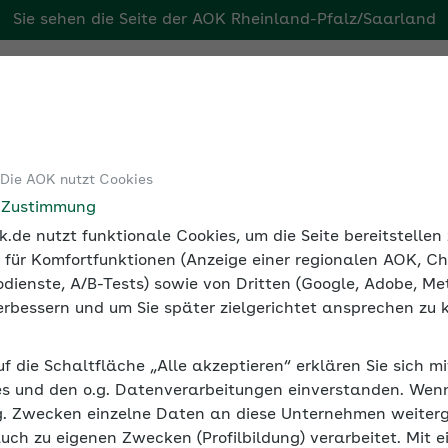
Sie sehen die Seite der
AOK Rheinland-Pfalz/Saarland
aarland
Tools
Medien und Seminare
 Die AOK nutzt Cookies
 Arbeitnehmer
Beschäftigung in Altersteilzeit
e Zustimmung
.de nutzt funktionale Cookies, um die Seite bereitstelle
 für Komfortfunktionen (Anzeige einer regionalen AOK, Ch
dienste, A/B-Tests) sowie von Dritten (Google, Adobe, Met
 verbessern und um Sie später zielgerichtet ansprechen zu 
eilzeit
uf die Schaltfläche „Alle akzeptieren“ erklären Sie sich m
jahres mit ihrem Arbeitgeber Altersteilzeit vereinbaren.
s und den o.g. Datenverarbeitungen einverstanden. Wenn 
 beachten.
g. Zwecken einzelne Daten an diese Unternehmen weiter
auch zu eigenen Zwecken (Profilbildung) verarbeitet. Mit e