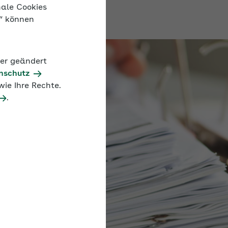
nale Cookies
n“ können
der geändert
nschutz
ie Ihre Rechte.
.