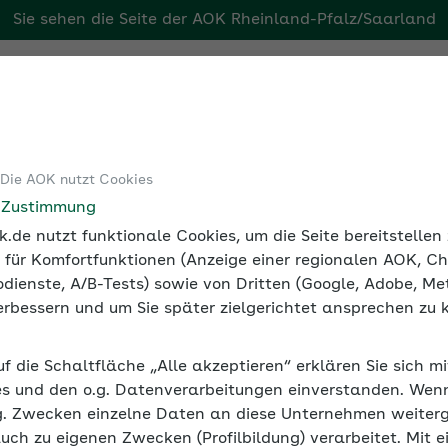
Sie sehen die Seite der
AOK Rheinland-Pfalz/Saarland
aarland
Tools
Medien und Seminare
 Die AOK nutzt Cookies
ngliederungsmanagement
Gesetzliche Grundlagen des BEM
e Zustimmung
.de nutzt funktionale Cookies, um die Seite bereitstelle
 für Komfortfunktionen (Anzeige einer regionalen AOK, Ch
dienste, A/B-Tests) sowie von Dritten (Google, Adobe, Met
 verbessern und um Sie später zielgerichtet ansprechen zu 
n des BEM
uf die Schaltfläche „Alle akzeptieren“ erklären Sie sich m
B) IX verpflichtet, längerfristig oder wiederholt arbeit
s und den o.g. Datenverarbeitungen einverstanden. Wenn 
en auch zur Prävention erneuter Ausfälle von Mitarbeiten
g. Zwecken einzelne Daten an diese Unternehmen weiter
auch zu eigenen Zwecken (Profilbildung) verarbeitet. Mit e