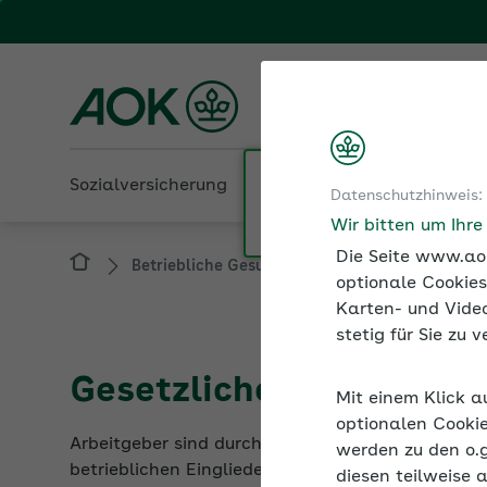
Fachportal für Arbeitgeber
AOK Rheinland-Pfalz/S
Sozialversicherung
Betriebliche Gesundheit
Datenschutzhinweis:
Betriebliche Gesundheit
Betriebliches Ei
Wir bitten um Ihr
Die Seite www.aok
optionale Cookies
Karten- und Video
stetig für Sie zu
Gesetzliche Grundlage
Mit einem Klick a
Arbeitgeber sind durch das Sozialgesetzbuch (SG
optionalen Cookie
betrieblichen Eingliederung anzubieten. Sie dien
werden zu den o.
diesen teilweise 