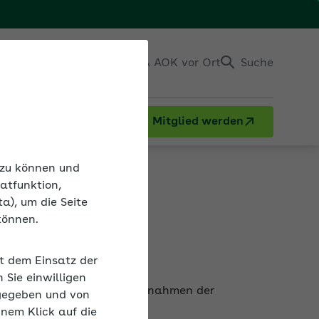
Einloggen
Kontakt & AOK vor Ort
Suche
Mitglied werden
n zu können und
atfunktion,
a), um die Seite
können.
it dem Einsatz der
sunfähigen Beschäftigten Maßnahmen der
Sie einwilligen
den.
gegeben und von
inem Klick auf die