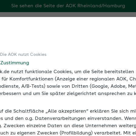
Sie sehen die Seite der
AOK Rheinland/Hamburg
g
Tools
Medien und Seminare
 Die AOK nutzt Cookies
eue Arbeitswelt gesund gestalten
New Work verändert die B
e Zustimmung
.de nutzt funktionale Cookies, um die Seite bereitstelle
 für Komfortfunktionen (Anzeige einer regionalen AOK, Ch
dienste, A/B-Tests) sowie von Dritten (Google, Adobe, Met
 verbessern und um Sie später zielgerichtet ansprechen zu 
 Betriebliche Gesundheitsf
uf die Schaltfläche „Alle akzeptieren“ erklären Sie sich m
h an die veränderten Gegebenheiten in der Arbeitswelt 
s und den o.g. Datenverarbeitungen einverstanden. Wenn 
 Strukturen, Methoden und Inhalte zu überdenken.
g. Zwecken einzelne Daten an diese Unternehmen weiter
auch zu eigenen Zwecken (Profilbildung) verarbeitet. Mit e