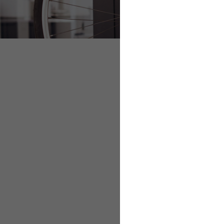
Gesundheitliche R
Gesundheitskompet
So unterstützt die
Gesundheitlic
Bei New Work steht d