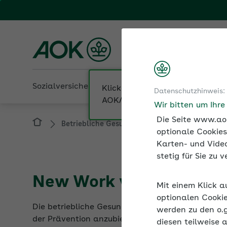
Fachportal für Arbeitgeber
AOK Rheinland/Hambur
Sozialversicherung
Betriebliche Gesundheit
Datenschutzhinweis:
Betriebliche Gesundheit
New Work – die n
Wir bitten um Ihr
Die Seite www.aok
optionale Cookies
Karten- und Video
stetig für Sie zu
New Work verändert die
Mit einem Klick a
Die betriebliche Gesundheitsförderung muss sic
optionalen Cookie
der Prävention anzubieten, als auch bestehende
werden zu den o.
diesen teilweise 