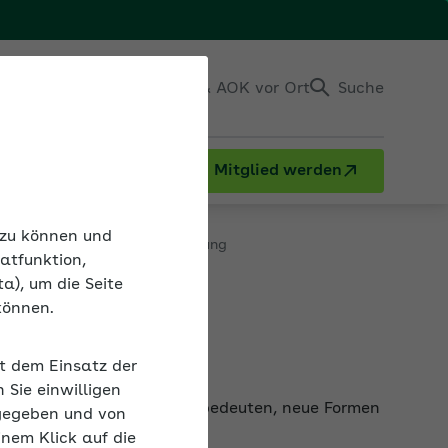
Einloggen
Kontakt & AOK vor Ort
Suche
Mitglied werden
etriebliche Gesundheitsförderung
n zu können und
atfunktion,
a), um die Seite
können.
örderung
it dem Einsatz der
anpassen. Das kann sowohl bedeuten, neue Formen
Sie einwilligen
gegeben und von
inem Klick auf die