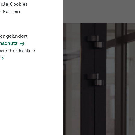
nale Cookies
n“ können
der geändert
nschutz
ie Ihre Rechte.
.