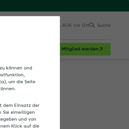
Einloggen
Kontakt & AOK vor Ort
Suche
Mitglied werden
ei Insolvenz
n zu können und
atfunktion,
a), um die Seite
können.
it dem Einsatz der
Sie einwilligen
gegeben und von
Neben dem Arbeitgeber ist auch die
inem Klick auf die