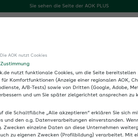
Sie sehen die Seite der
AOK PLUS
r Arbeitgeber
Tools
Medien und Seminare
 Die AOK nutzt Cookies
ersicherung
DEÜV-Meldegründe und Fristen
Meldungen b
e Zustimmung
.de nutzt funktionale Cookies, um die Seite bereitstelle
 für Komfortfunktionen (Anzeige einer regionalen AOK, Ch
dienste, A/B-Tests) sowie von Dritten (Google, Adobe, Met
 verbessern und um Sie später zielgerichtet ansprechen zu 
z
uf die Schaltfläche „Alle akzeptieren“ erklären Sie sich m
s und den o.g. Datenverarbeitungen einverstanden. Wenn 
g. Zwecken einzelne Daten an diese Unternehmen weiter
automatisch die Arbeitsverhältnisse der Beschäftigten. 
auch zu eigenen Zwecken (Profilbildung) verarbeitet. Mit e
 zur Meldung verpflichtet.