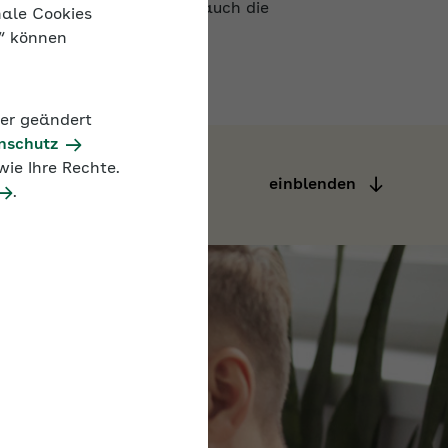
nale Cookies
n“ können
der geändert
nschutz
einblenden
ie Ihre Rechte.
.