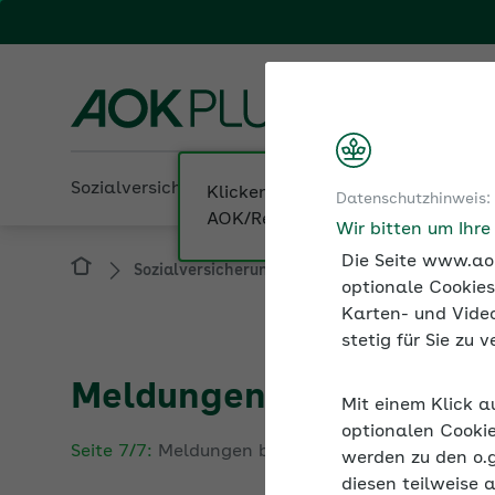
Fachportal fü
AOK PLUS
Sozialversicherung
Betriebliche Gesundheit
Datenschutzhinweis:
Sozialversicherung
Meldungen zur Sozialv
Wir bitten um Ihr
Die Seite www.aok
optionale Cookies
Karten- und Video
stetig für Sie zu
Meldungen bei Insolven
Mit einem Klick a
Seite 7/7:
Meldungen bei Insolvenz
optionalen Cookie
werden zu den o.
Die Insolvenz eines Unternehmens beendet nicht 
diesen teilweise 
Insolvenzverwalterin oder der Insolvenzverwalter