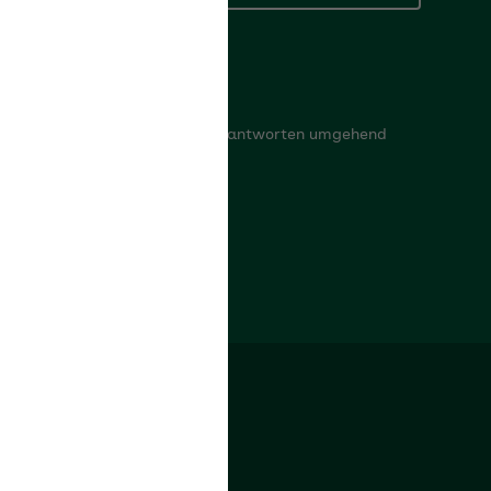
ontaktformular
elden Sie uns Ihr Anliegen, wir antworten umgehend
der rufen Sie zurück.
um Kontaktformular