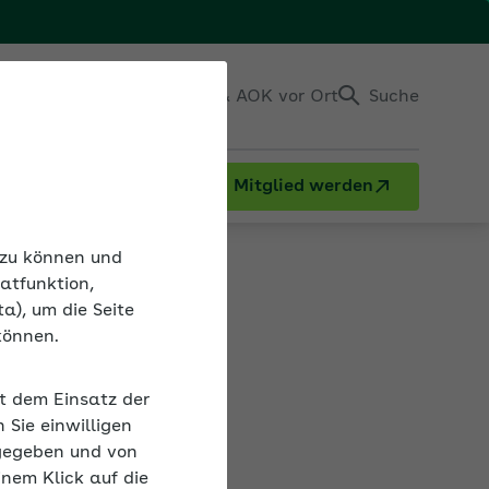
Einloggen
Kontakt & AOK vor Ort
Suche
Mitglied werden
n zu können und
atfunktion,
a), um die Seite
de
können.
it dem Einsatz der
Sie einwilligen
gegeben und von
inem Klick auf die