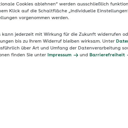
tionale Cookies ablehnen“ werden ausschließlich funktio
eiberuflich Tätige können grundsätzlich zwei Kranken­ver­
inem Klick auf die Schaltfläche „Individuelle Einstellunge
 sie sich gesetzlich oder privat krankenversichern möch
tellungen vorgenommen werden.
or- und Nachteile beider Systeme sowie über die besonde
g von freier Mitarbeit und Scheinselbstständigkeit. Hier 
s kann jederzeit mit Wirkung für die Zukunft widerrufen o
tstellungsverfahren, unständige Beschäftigung und künst
ungen bis zu Ihrem Widerruf bleiben wirksam. Unter
Date
it ein.
usführlich über Art und Umfang der Datenverarbeitung sow
onen finden Sie unter
Impressum
und
Barrierefreiheit