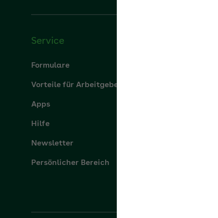
Service
Über u
Formulare
Über uns
Vorteile für Arbeitgeber
aok.de
Apps
Leistung
Hilfe
Karriere
Newsletter
Presse
Persönlicher Bereich