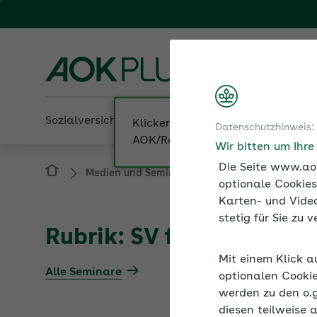
Fachportal fü
AOK PLUS
Sozialversicherung
Betriebliche Gesundheit
Datenschutzhinweis:
Medien und Seminare
Informationen zur S
Wir bitten um Ihr
Die Seite www.aok
optionale Cookies
Karten- und Video
Rubrik: SV für Selbstst
stetig für Sie zu
Alle Seminare
Mit einem Klick a
optionalen Cookie
werden zu den o.
Beschreibung
diesen teilweise 