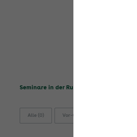
Seminare in der Rubrik
SV für Selbststän
Alle (0)
Vor-Ort-Seminare (0)
On