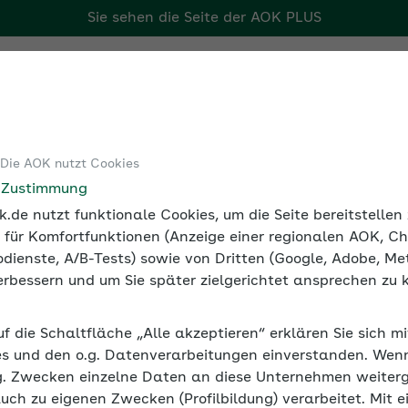
Sie sehen die Seite der
AOK PLUS
r Arbeitgeber
Tools
Medien und Seminare
 Die AOK nutzt Cookies
eminarreihe
e Zustimmung
.de nutzt funktionale Cookies, um die Seite bereitstelle
 für Komfortfunktionen (Anzeige einer regionalen AOK, Ch
dienste, A/B-Tests) sowie von Dritten (Google, Adobe, Met
ändige und freie Mitarbeiten
 verbessern und um Sie später zielgerichtet ansprechen zu 
uf die Schaltfläche „Alle akzeptieren“ erklären Sie sich m
s und den o.g. Datenverarbeitungen einverstanden. Wenn 
g. Zwecken einzelne Daten an diese Unternehmen weiter
auch zu eigenen Zwecken (Profilbildung) verarbeitet. Mit e