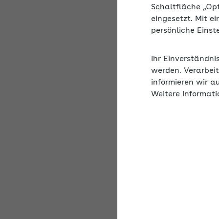
Schaltfläche „Op
Selbstständig oder fr
eingesetzt. Mit e
nutzen und wählen, ob
persönliche Eins
informiert über die V
bei der Unterscheidun
Ihr Einverständni
Themen wie Statusfes
werden. Verarbeit
publizistische Tätigke
informieren wir a
Weitere Informati