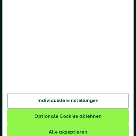
AOK Bayern
AOK Bremen/Bremerhaven
AOK Hessen
AOK Niedersachsen
AOK Nordost
AOK NordWest
AOK PLUS
AOK Rheinland-Pfalz/Saarland
Individuelle Einstellungen
AOK Rheinland/Hamburg
Optionale Cookies ablehnen
AOK Sachsen-Anhalt
Alle akzeptieren