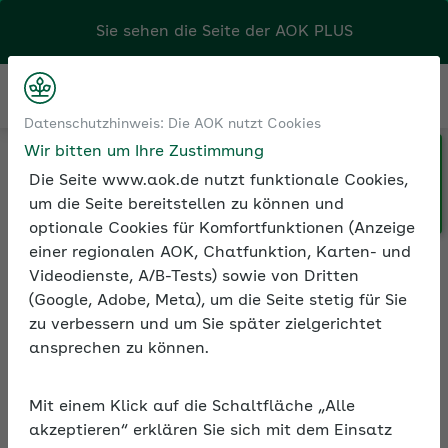
Sie sehen die Seite der
AOK PLUS
Kontakt
Menü
Datenschutzhinweis: Die AOK nutzt Cookies
Wir bitten um Ihre Zustimmung
Klicken Sie hier, wenn Sie Ihre
Medien und Seminare
Die Seite www.aok.de nutzt funktionale Cookies,
AOK/Region wechseln möchten.
Informationen zur Seminarreihe
um die Seite bereitstellen zu können und
optionale Cookies für Komfortfunktionen (Anzeige
einer regionalen AOK, Chatfunktion, Karten- und
Videodienste, A/B-Tests) sowie von Dritten
Rubrik:
(Google, Adobe, Meta), um die Seite stetig für Sie
Entgeltfortzahlung und
zu verbessern und um Sie später zielgerichtet
U1
ansprechen zu können.
Alle Seminare
Mit einem Klick auf die Schaltfläche „Alle
akzeptieren“ erklären Sie sich mit dem Einsatz