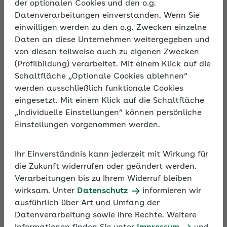
der optionalen Cookies und den o.g.
Datenverarbeitungen einverstanden. Wenn Sie
einwilligen werden zu den o.g. Zwecken einzelne
Beschreibung
Daten an diese Unternehmen weitergegeben und
Krankheitsbedingte Ausfälle bleiben leider nicht
von diesen teilweise auch zu eigenen Zwecken
aus. Doch welche Regeln und Besonderheiten gilt
(Profilbildung) verarbeitet. Mit einem Klick auf die
es bei einer vorliegenden Arbeitsunfähigkeit zu
Schaltfläche „Optionale Cookies ablehnen“
beachten? Das Seminar informiert über die
werden ausschließlich funktionale Cookies
Entgeltfortzahlung und ihre Anwendung in der
eingesetzt. Mit einem Klick auf die Schaltfläche
betrieblichen Praxis und stellt das
„Individuelle Einstellungen“ können persönliche
Ausgleichsverfahren U1 für kleinere Unternehmen
Einstellungen vorgenommen werden.
vor. Außerdem geht das Seminar auf
sozialversicherungsrechtliche Besonderheiten bei
Ihr Einverständnis kann jederzeit mit Wirkung für
Mitarbeitenden im Krankengeldbezug ein.
die Zukunft widerrufen oder geändert werden.
Verarbeitungen bis zu Ihrem Widerruf bleiben
wirksam. Unter
Datenschutz
informieren wir
ausführlich über Art und Umfang der
Datenverarbeitung sowie Ihre Rechte. Weitere