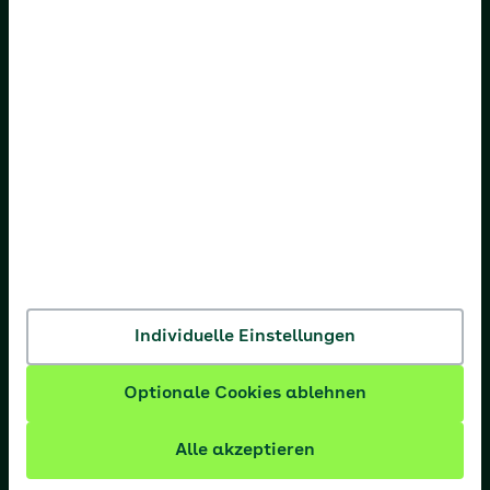
AOK Bayern
AOK Bremen/Bremerhaven
AOK Hessen
AOK Niedersachsen
AOK Nordost
AOK NordWest
AOK PLUS
AOK Rheinland-Pfalz/Saarland
Individuelle Einstellungen
AOK Rheinland/Hamburg
Optionale Cookies ablehnen
AOK Sachsen-Anhalt
Alle akzeptieren