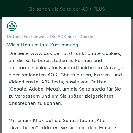
Sie sehen die Seite der
AOK PLUS
Kontakt
Menü
Datenschutzhinweis: Die AOK nutzt Cookies
Wir bitten um Ihre Zustimmung
Klicken Sie hier, wenn Sie Ihre
Medien und Seminare
Die Seite www.aok.de nutzt funktionale Cookies,
AOK/Region wechseln möchten.
Informationen zur Seminarreihe
um die Seite bereitstellen zu können und
optionale Cookies für Komfortfunktionen (Anzeige
einer regionalen AOK, Chatfunktion, Karten- und
Videodienste, A/B-Tests) sowie von Dritten
Rubrik: Digitale
(Google, Adobe, Meta), um die Seite stetig für Sie
Gewandtheit
zu verbessern und um Sie später zielgerichtet
ansprechen zu können.
Alle Seminare
Mit einem Klick auf die Schaltfläche „Alle
akzeptieren“ erklären Sie sich mit dem Einsatz