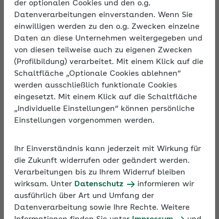
der optionalen Cookies und den o.g.
Datenverarbeitungen einverstanden. Wenn Sie
Beschreibung
einwilligen werden zu den o.g. Zwecken einzelne
Digitale Kompetenzen gehören heute zu den
Daten an diese Unternehmen weitergegeben und
zentralen Zukunftskompetenzen. Hinzu kommt
von diesen teilweise auch zu eigenen Zwecken
Künstliche Intelligenz (KI) , die die Arbeitsweise in
(Profilbildung) verarbeitet. Mit einem Klick auf die
vielen Berufen bereits verändert. Wie können
Schaltfläche „Optionale Cookies ablehnen“
Unternehmen ihre Beschäftigten beim Aufbau
werden ausschließlich funktionale Cookies
digitaler Kompetenzen unterstützen? Und welchen
eingesetzt. Mit einem Klick auf die Schaltfläche
Beitrag können Führungskräfte dazu leisten? Die
„Individuelle Einstellungen“ können persönliche
Antworten auf diese Fragen gibt das Online-
Einstellungen vorgenommen werden.
Seminar. Mit wertvollen Hinweisen für die
Umsetzung im eigenen Unternehmen.
Ihr Einverständnis kann jederzeit mit Wirkung für
die Zukunft widerrufen oder geändert werden.
Verarbeitungen bis zu Ihrem Widerruf bleiben
wirksam. Unter
Datenschutz
informieren wir
ausführlich über Art und Umfang der
Datenverarbeitung sowie Ihre Rechte. Weitere