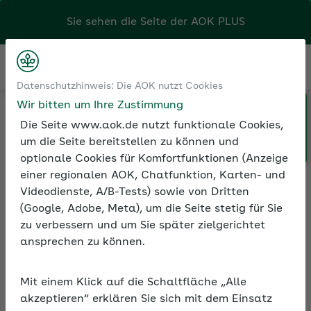
Sie sehen die Seite der
AOK PLUS
Kontakt
Menü
Datenschutzhinweis: Die AOK nutzt Cookies
Wir bitten um Ihre Zustimmung
Klicken Sie hier, wenn Sie Ihre
Medien und Seminare
Die Seite www.aok.de nutzt funktionale Cookies,
AOK/Region wechseln möchten.
Informationen zur Seminarreihe
um die Seite bereitstellen zu können und
optionale Cookies für Komfortfunktionen (Anzeige
einer regionalen AOK, Chatfunktion, Karten- und
Videodienste, A/B-Tests) sowie von Dritten
Rubrik: Beschäftigungen
(Google, Adobe, Meta), um die Seite stetig für Sie
mit Auslandsbezug
zu verbessern und um Sie später zielgerichtet
ansprechen zu können.
Alle Seminare
Mit einem Klick auf die Schaltfläche „Alle
akzeptieren“ erklären Sie sich mit dem Einsatz