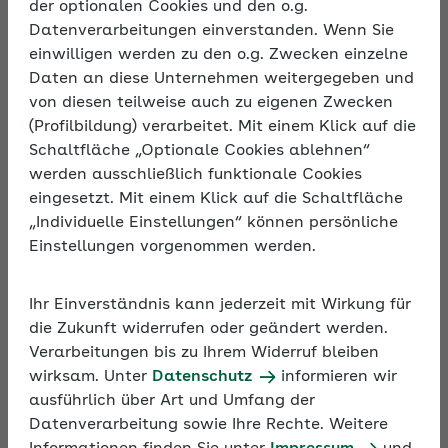
der optionalen Cookies und den o.g.
Datenverarbeitungen einverstanden. Wenn Sie
Beschreibung
einwilligen werden zu den o.g. Zwecken einzelne
Immer mehr Unternehmen sind auf Fachkräfte aus
Daten an diese Unternehmen weitergegeben und
dem Ausland angewiesen – oder bringen ihre
von diesen teilweise auch zu eigenen Zwecken
Angestellten international zum Einsatz. Während
(Profilbildung) verarbeitet. Mit einem Klick auf die
für Beschäftigte aus dem EU-Ausland die gleichen
Schaltfläche „Optionale Cookies ablehnen“
Regeln gelten wie für inländische, gelten für
werden ausschließlich funktionale Cookies
Mitarbeitende aus Nicht-EU-Ländern abweichende
eingesetzt. Mit einem Klick auf die Schaltfläche
Bestimmungen. Das Seminar informiert über die
„Individuelle Einstellungen“ können persönliche
Besonderheiten und informiert zudem über Themen
Einstellungen vorgenommen werden.
wie Saisonkräfte und Sozialversicherung bei
Entsendungen.
Ihr Einverständnis kann jederzeit mit Wirkung für
die Zukunft widerrufen oder geändert werden.
Verarbeitungen bis zu Ihrem Widerruf bleiben
wirksam. Unter
Datenschutz
informieren wir
ausführlich über Art und Umfang der
Datenverarbeitung sowie Ihre Rechte. Weitere