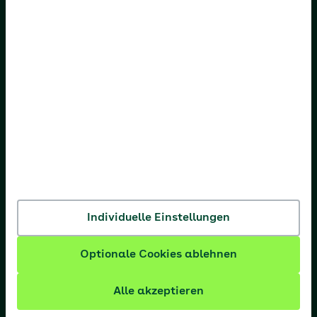
AOK Bayern
AOK Bremen/Bremerhaven
AOK Hessen
AOK Niedersachsen
AOK Nordost
AOK NordWest
AOK PLUS
AOK Rheinland-Pfalz/Saarland
Individuelle Einstellungen
AOK Rheinland/Hamburg
Optionale Cookies ablehnen
AOK Sachsen-Anhalt
Alle akzeptieren