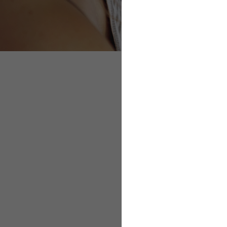
Elternzeit beim Ar
Meldung der Eltern
Dauer der Elternze
Teilzeitbeschäftig
SV-Beiträge währen