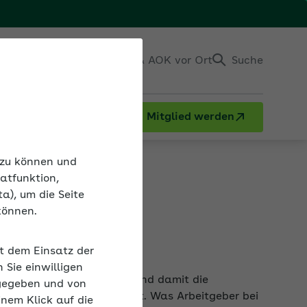
Einloggen
Kontakt & AOK vor Ort
Suche
Mitglied werden
n zu können und
atfunktion,
a), um die Seite
können.
it dem Einsatz der
n, das Arbeitsverhältnis und damit die
Sie einwilligen
hlt oder Elternzeit besteht. Was Arbeitgeber bei
gegeben und von
inem Klick auf die