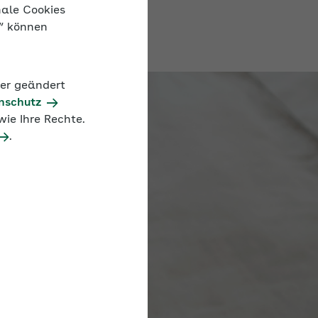
nale Cookies
n“ können
der geändert
nschutz
ie Ihre Rechte.
.