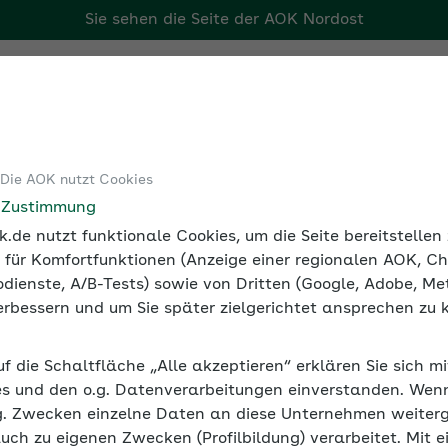
Sie sehen die Seite der
AOK Nordost
Tools
Medien und Seminare
 Die AOK nutzt Cookies
age U2
Elternzeit: Checkliste für Arbeitgeber
e Zustimmung
.de nutzt funktionale Cookies, um die Seite bereitstelle
 für Komfortfunktionen (Anzeige einer regionalen AOK, Ch
dienste, A/B-Tests) sowie von Dritten (Google, Adobe, Met
 verbessern und um Sie später zielgerichtet ansprechen zu 
ür Arbeitgeber
uf die Schaltfläche „Alle akzeptieren“ erklären Sie sich m
ird zwar die Fortzahlung des Arbeitsentgelts unterbroche
s und den o.g. Datenverarbeitungen einverstanden. Wenn 
ssetzung ist, dass die Krankenkasse Mutterschaftsgeld za
g. Zwecken einzelne Daten an diese Unternehmen weiter
auch zu eigenen Zwecken (Profilbildung) verarbeitet. Mit e