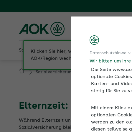
Fachportal für Arbeitgeber
AOK Nordost
Sozialversicherung
Betriebliche Gesundheit
Datenschutzhinweis:
Sozialversicherung
Mutterschutz und Uml
Wir bitten um Ihr
Die Seite www.aok
optionale Cookies
Karten- und Video
stetig für Sie zu
Elternzeit: Checkliste f
Mit einem Klick a
Während Elternzeit und in der Mutterschutzzeit w
optionalen Cookie
Sozialversicherung bleiben aber bestehen. Vorau
werden zu den o.
der Elternzeit außerdem beachten sollten.
diesen teilweise 