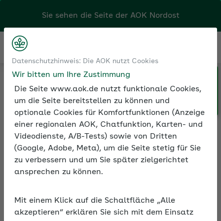
Sie sehen die Seite der
AOK Nordost
Kontakt
Menü
Sozialversicherung
Ausbilden
Datenschutzhinweis: Die AOK nutzt Cookies
Überblick: Ausbilden
Wir bitten um Ihre Zustimmung
Die Seite www.aok.de nutzt funktionale Cookies,
um die Seite bereitstellen zu können und
optionale Cookies für Komfortfunktionen (Anzeige
einer regionalen AOK, Chatfunktion, Karten- und
Videodienste, A/B-Tests) sowie von Dritten
Überblick: Ausbilden
(Google, Adobe, Meta), um die Seite stetig für Sie
zu verbessern und um Sie später zielgerichtet
Betriebe, die qualifizierte Fachkräfte selbst
ansprechen zu können.
ausbilden, haben einen Wettbewerbsvorteil.
Allerdings übernehmen Ausbildungsbetriebe auch
eine erhebliche Verantwortung und sind besonderen
Mit einem Klick auf die Schaltfläche „Alle
rechtlichen Rahmenbedingungen verpflichtet. Dazu
akzeptieren“ erklären Sie sich mit dem Einsatz
zählen gesetzliche Bestimmungen ebenso wie