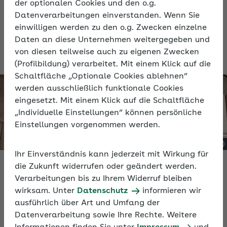
der optionalen Cookies und den o.g.
sozialversicherungsrechtliche Vorgaben.
Datenverarbeitungen einverstanden. Wenn Sie
einwilligen werden zu den o.g. Zwecken einzelne
Daten an diese Unternehmen weitergegeben und
von diesen teilweise auch zu eigenen Zwecken
(Profilbildung) verarbeitet. Mit einem Klick auf die
Schaltfläche „Optionale Cookies ablehnen“
werden ausschließlich funktionale Cookies
eingesetzt. Mit einem Klick auf die Schaltfläche
„Individuelle Einstellungen“ können persönliche
Einstellungen vorgenommen werden.
Formen der Ausbildung
Ihr Einverständnis kann jederzeit mit Wirkung für
die Zukunft widerrufen oder geändert werden.
Verarbeitungen bis zu Ihrem Widerruf bleiben
Duale Berufsausbildung
wirksam. Unter
Datenschutz
informieren wir
ausführlich über Art und Umfang der
Duales Studium
Datenverarbeitung sowie Ihre Rechte. Weitere