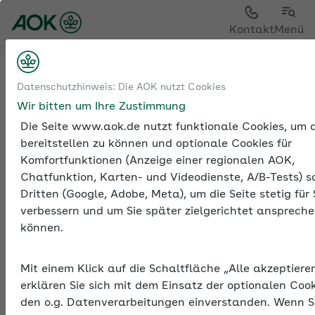
Sie sehen die Seite der
AOK Niedersachsen
Kontakt
Menü
Sozialversicherung
Mutterschutz und
Datenschutzhinweis: Die AOK nutzt Cookies
Umlage U2
Wir bitten um Ihre Zustimmung
Umlage U2: die Entgeltfortzahlungsversicherung bei Muttersch
Die Seite www.aok.de nutzt funktionale Cookies, um d
bereitstellen zu können und optionale Cookies für
Komfortfunktionen (Anzeige einer regionalen AOK,
Chatfunktion, Karten- und Videodienste, A/B-Tests) s
Dritten (Google, Adobe, Meta), um die Seite stetig für 
verbessern und um Sie später zielgerichtet anspreche
Umlage U2: die
können.
Entgeltfortzahlungsversic
bei Mutterschutz
Mit einem Klick auf die Schaltfläche „Alle akzeptiere
Der Mutterschutzlohn bei Beschäftigungsverbot und
erklären Sie sich mit dem Einsatz der optionalen Coo
der Arbeitgeberzuschuss zum Mutterschaftsgeld
den o.g. Datenverarbeitungen einverstanden. Wenn S
während der allgemeinen Schutzfristen sind eine