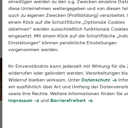
einwilligen werden zu den o.g. Zwecken einzelne Dat
finanzielle Belastung für Arbeitgeber. Durch die
diese Unternehmen weitergegeben und von diesen tei
Umlage U2, das Ausgleichsverfahren für
auch zu eigenen Zwecken (Profilbildung) verarbeitet. 
Mutterschaftsaufwendungen, erhalten sie diese
einem Klick auf die Schaltfläche „Optionale Cookies
Kosten ersetzt. Welche Arbeitgeber an der U2
ablehnen“ werden ausschließlich funktionale Cookies
teilnehmen, wie sie die Umlagebeiträge berechnen
eingesetzt. Mit einem Klick auf die Schaltfläche „Indi
und welche Kosten erstattet werden.
Einstellungen“ können persönliche Einstellungen
vorgenommen werden.
Ihr Einverständnis kann jederzeit mit Wirkung für die
widerrufen oder geändert werden. Verarbeitungen bis
Widerruf bleiben wirksam. Unter
Datenschutz
info
wir ausführlich über Art und Umfang der Datenverar
sowie Ihre Rechte. Weitere Informationen finden Sie u
Impressum
und
Barrierefreiheit
.
Diese Arbeitgeber nehmen an der Umlage U2 teil