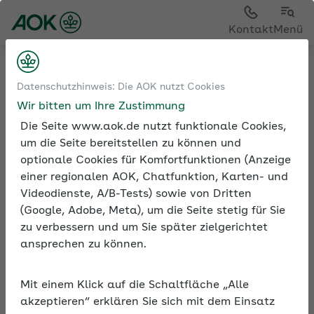
Sie sehen die Seite der
AOK Niedersachsen
Kontakt
Menü
Sozialversicherung
Künstlersozialabgabe
Datenschutzhinweis: Die AOK nutzt Cookies
Beitragsüberwachung und Betriebsprüfung
Wir bitten um Ihre Zustimmung
Die Seite www.aok.de nutzt funktionale Cookies,
um die Seite bereitstellen zu können und
optionale Cookies für Komfortfunktionen (Anzeige
einer regionalen AOK, Chatfunktion, Karten- und
Videodienste, A/B-Tests) sowie von Dritten
Beitragsüberwachung
(Google, Adobe, Meta), um die Seite stetig für Sie
und Betriebsprüfung
zu verbessern und um Sie später zielgerichtet
ansprechen zu können.
Die Träger der Rentenversicherung und die
Künstlersozialkasse absolvieren Betriebsprüfungen
bei Unternehmen, die die Künstlersozialabgabe
Mit einem Klick auf die Schaltfläche „Alle
abführen müssen. Welche Unternehmen von wem
akzeptieren“ erklären Sie sich mit dem Einsatz
geprüft werden, ist im