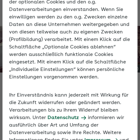
der optionalen Cookies und den o.g.
Künstler oder Publizisten erteilen.
Datenverarbeitungen einverstanden. Wenn Sie
einwilligen werden zu den o.g. Zwecken einzelne
Daten an diese Unternehmen weitergegeben und
von diesen teilweise auch zu eigenen Zwecken
(Profilbildung) verarbeitet. Mit einem Klick auf die
Schaltfläche „Optionale Cookies ablehnen“
werden ausschließlich funktionale Cookies
eingesetzt. Mit einem Klick auf die Schaltfläche
„Individuelle Einstellungen“ können persönliche
Einstellungen vorgenommen werden.
Künstlersozialversicherung und
Ihr Einverständnis kann jederzeit mit Wirkung für
Künstlersozialabgabe
die Zukunft widerrufen oder geändert werden.
Verarbeitungen bis zu Ihrem Widerruf bleiben
Welche Zahlungen sind abgabepflichtig?
wirksam. Unter
Datenschutz
informieren wir
ausführlich über Art und Umfang der
Datenverarbeitung sowie Ihre Rechte. Weitere
Abgabepflichtige Unternehmen