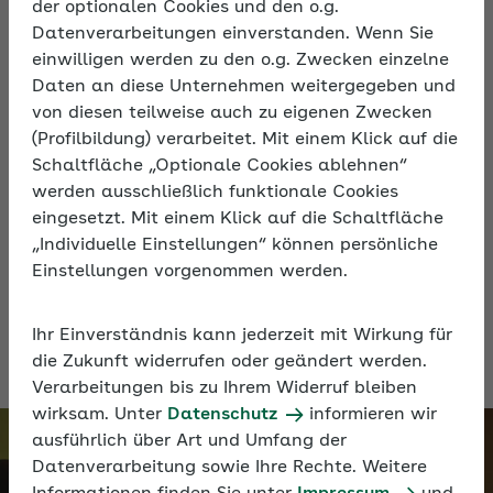
der optionalen Cookies und den o.g.
Vielfaltsbewusstsein zu fördern, ist
Datenverarbeitungen einverstanden. Wenn Sie
Grundvoraussetzung für eine gesunde
einwilligen werden zu den o.g. Zwecken einzelne
Unternehmenskultur. Wo sich die verschiedensten
Daten an diese Unternehmen weitergegeben und
Menschen wohl- und anerkannt fühlen, entsteht
von diesen teilweise auch zu eigenen Zwecken
Bindung, Motivation und ein gutes, produktives
(Profilbildung) verarbeitet. Mit einem Klick auf die
Betriebsklima, das auch der psychischen Gesundheit
Schaltfläche „Optionale Cookies ablehnen“
der Beschäftigten zugutekommt. Ein bewusstes
werden ausschließlich funktionale Cookies
Diversity Management ist ein wichtiger Baustein des
eingesetzt. Mit einem Klick auf die Schaltfläche
Personalmanagements. Der bewusste Umgang mit
„Individuelle Einstellungen“ können persönliche
dem Thema Inklusion sowie die Berücksichtigung
Einstellungen vorgenommen werden.
individueller Faktoren wie Herkunft, Religion oder
Geschlecht ist Teil eines modernen, erfolgreichen
Ihr Einverständnis kann jederzeit mit Wirkung für
Unternehmens.
die Zukunft widerrufen oder geändert werden.
Verarbeitungen bis zu Ihrem Widerruf bleiben
wirksam. Unter
Datenschutz
informieren wir
ausführlich über Art und Umfang der
Datenverarbeitung sowie Ihre Rechte. Weitere