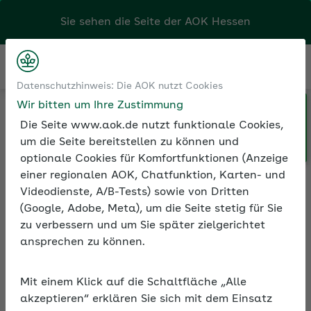
Sie sehen die Seite der
AOK Hessen
Kontakt
Menü
Datenschutzhinweis: Die AOK nutzt Cookies
Wir bitten um Ihre Zustimmung
Klicken Sie hier, wenn Sie Ihre
Tools
Beiträge und Rechengrößen der
Die Seite www.aok.de nutzt funktionale Cookies,
AOK/Region wechseln möchten.
Sozialversicherung
Werte 2022
um die Seite bereitstellen zu können und
optionale Cookies für Komfortfunktionen (Anzeige
einer regionalen AOK, Chatfunktion, Karten- und
Videodienste, A/B-Tests) sowie von Dritten
Umlage- und
(Google, Adobe, Meta), um die Seite stetig für Sie
Erstattungssätze 2022
zu verbessern und um Sie später zielgerichtet
ansprechen zu können.
Für das Umlageverfahren finden Sie hier
die Umlage- und Erstattungssätze: Im
Mit einem Klick auf die Schaltfläche „Alle
Falle einer Krankheit handelt es sich um
akzeptieren“ erklären Sie sich mit dem Einsatz