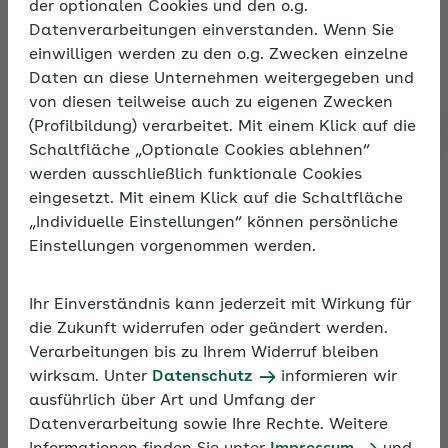
die Umlage U1, im Falle von Mutterschutz
der optionalen Cookies und den o.g.
ist es die Umlage U2.
Datenverarbeitungen einverstanden. Wenn Sie
einwilligen werden zu den o.g. Zwecken einzelne
Daten an diese Unternehmen weitergegeben und
von diesen teilweise auch zu eigenen Zwecken
Werte 2026
Werte 2025
Werte 2024
(Profilbildung) verarbeitet. Mit einem Klick auf die
Schaltfläche „Optionale Cookies ablehnen“
werden ausschließlich funktionale Cookies
Informationen der
AOK Hessen
eingesetzt. Mit einem Klick auf die Schaltfläche
AOK/Region ändern
„Individuelle Einstellungen“ können persönliche
Einstellungen vorgenommen werden.
Ihr Einverständnis kann jederzeit mit Wirkung für
Umlage- und Erstattungssatz U1
die Zukunft widerrufen oder geändert werden.
Krankheit
Verarbeitungen bis zu Ihrem Widerruf bleiben
wirksam. Unter
Datenschutz
informieren wir
ausführlich über Art und Umfang der
Erstattungssatz
Umlagesatz
Datenverarbeitung sowie Ihre Rechte. Weitere