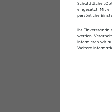
Schaltfläche „Op
Beschreibung
eingesetzt. Mit e
persönliche Eins
New Work gilt als ein
Mitarbeitenden neu. Ar
Ihr Einverständni
werden. Verarbeit
informieren wir a
Weitere Informati