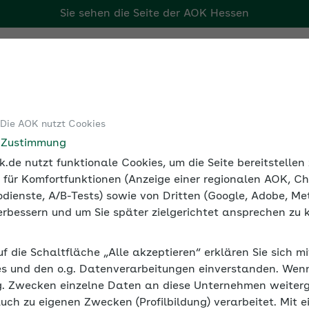
Sie sehen die Seite der
AOK Hessen
Tools
Medien und Seminare
 Die AOK nutzt Cookies
e Zustimmung
.de nutzt funktionale Cookies, um die Seite bereitstelle
eminarreihe
 für Komfortfunktionen (Anzeige einer regionalen AOK, Ch
dienste, A/B-Tests) sowie von Dritten (Google, Adobe, Met
 verbessern und um Sie später zielgerichtet ansprechen zu 
tale Arbeitswelt?
uf die Schaltfläche „Alle akzeptieren“ erklären Sie sich m
s und den o.g. Datenverarbeitungen einverstanden. Wenn 
g. Zwecken einzelne Daten an diese Unternehmen weiter
auch zu eigenen Zwecken (Profilbildung) verarbeitet. Mit e