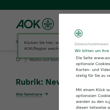
Fachportal für Arbeitgeber
AOK Hessen
Sozialversicherung
Betriebliche Gesundheit
Klicken Sie hier, wenn Sie Ihre
Datenschutzhinweis:
AOK/Region wechseln möchten.
Wir bitten um Ihr
Die Seite www.aok
Medien und Seminare
Informationen zur S
optionale Cookies
Karten- und Video
stetig für Sie zu
Rubrik: New Work = digi
Mit einem Klick a
Alle Seminare
optionalen Cookie
werden zu den o.
diesen teilweise 