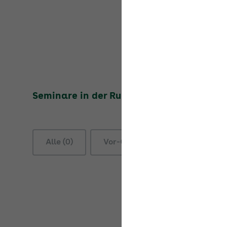
Seminare in der Rubrik
New Work = digit
Alle (0)
Vor-Ort-Seminare (0)
On