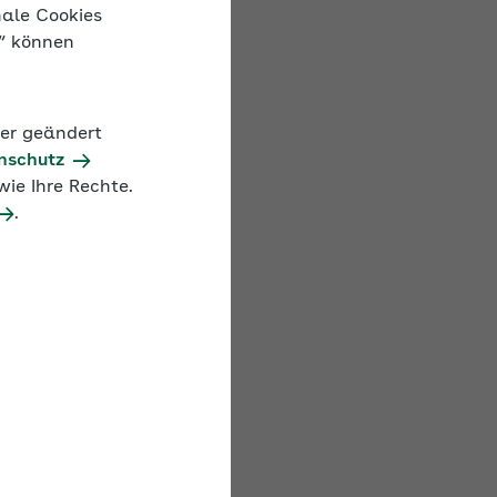
nale Cookies
n“ können
Führungskräften und
der geändert
nschutz
ie Ihre Rechte.
.