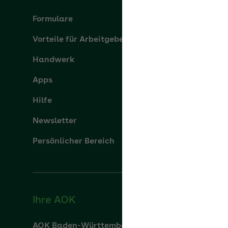
Formulare
Über uns
Vorteile für Arbeitgeber
aok.de
Handwerk
Leistung
Apps
Karriere
Hilfe
Presse
Newsletter
Persönlicher Bereich
Ihre AOK
AOK Baden-Württemberg
AOK Bay