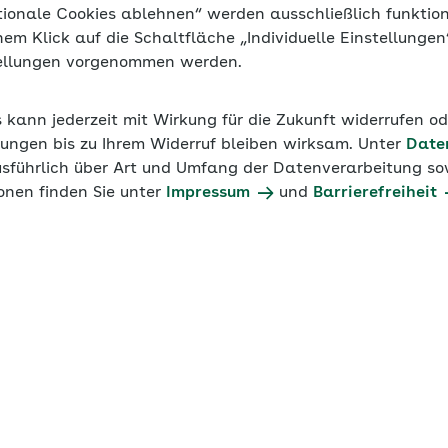
tionale Cookies ablehnen“ werden ausschließlich funktio
inem Klick auf die Schaltfläche „Individuelle Einstellunge
tellungen vorgenommen werden.
 Konzept der Zukunft und definiert das Verständnis von 
beit wird flexibler und selbstorganisierter.
s kann jederzeit mit Wirkung für die Zukunft widerrufen o
ungen bis zu Ihrem Widerruf bleiben wirksam. Unter
Date
usführlich über Art und Umfang der Datenverarbeitung sow
onen finden Sie unter
Impressum
und
Barrierefreiheit