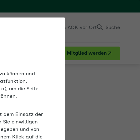
Einloggen
Kontakt & AOK vor Ort
Suche
Mitglied werden
n zu können und
atfunktion,
a), um die Seite
können.
it dem Einsatz der
Sie einwilligen
gegeben und von
inem Klick auf die