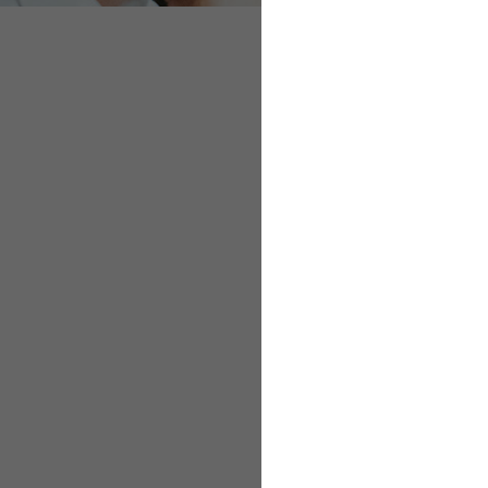
Video
Ausgleichsverfahren 
In rund 90 Minuten er
erhalten praktische 
(Stand: Mai 2023)