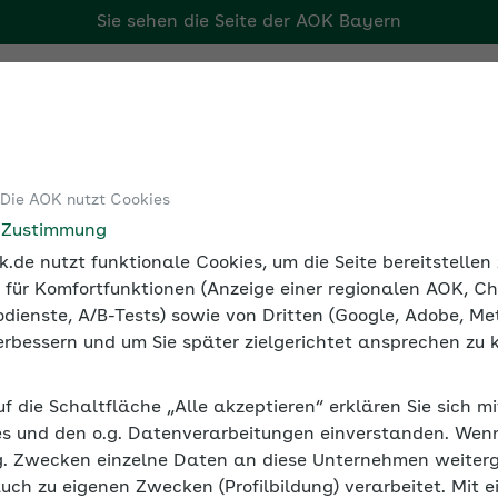
Sie sehen die Seite der
AOK Bayern
Tools
Medien und Seminare
 Die AOK nutzt Cookies
Seminarvideos Sozialversicherung
Seminarvideo: Ausgleichs
e Zustimmung
.de nutzt funktionale Cookies, um die Seite bereitstelle
 für Komfortfunktionen (Anzeige einer regionalen AOK, Ch
dienste, A/B-Tests) sowie von Dritten (Google, Adobe, Met
hsverfahren U1 und U2
 verbessern und um Sie später zielgerichtet ansprechen zu 
 wird für Klein- und Mittelbetriebe im Ausglei
uf die Schaltfläche „Alle akzeptieren“ erklären Sie sich m
gleichsverfahren U2 sollen die finanziellen 
s und den o.g. Datenverarbeitungen einverstanden. Wenn 
g. Zwecken einzelne Daten an diese Unternehmen weiter
auch zu eigenen Zwecken (Profilbildung) verarbeitet. Mit e