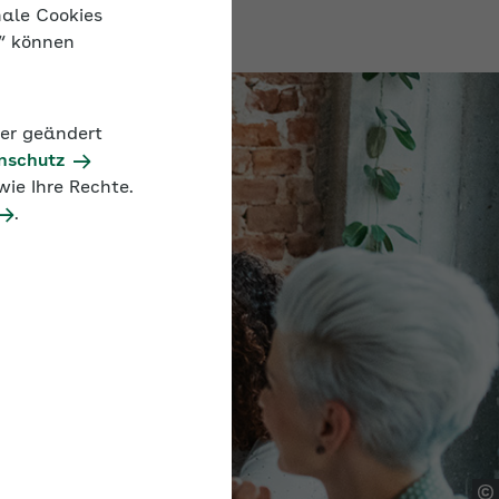
nale Cookies
n“ können
der geändert
nschutz
ie Ihre Rechte.
.