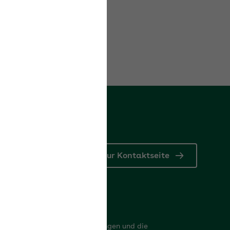
Zur Kontaktseite
nkdaten
er finden Sie die Bankverbindungen und die
triebsnummer der AOK Bayern