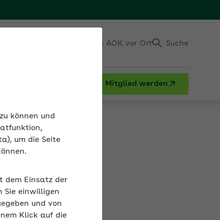
Einloggen
Kontakt & AOK vor Ort
Suche
Mitglied werden
verfahren U1 und U2
n zu können und
atfunktion,
a), um die Seite
können.
chsverfahren
it dem Einsatz der
Belastungen im
Sie einwilligen
gegeben und von
inem Klick auf die