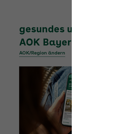
gesundes
unternehmen
AOK Bayern
AOK/Region ändern