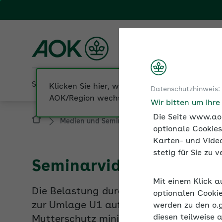
Fachportal für Arbeitgeber
AOK Bayern
Sozialversicherung
Betriebliche Gesundheit
Datenschutzhinweis:
Medien und Seminare
Seminarvideos
Wir bitten um Ihr
Die Seite www.aok
optionale Cookies
Karten- und Video
Seminarvideo: Ausgleic
stetig für Sie zu
Die Belastung durch Entgeltfortzahlung
Mit einem Klick a
zur Umlage U1 aufgefangen. Mit dem Aus
optionalen Cookie
Mutterschutz minimiert werden.
werden zu den o.
diesen teilweise 