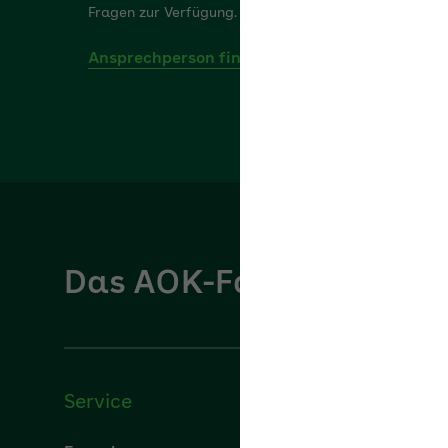
Ansprechperson finden
Das AOK-Fachportal für
Service
Über u
Formulare
Über uns