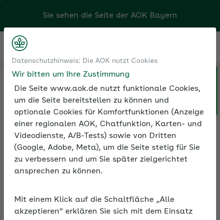
Kontakt
Menü
Klicken Sie hier, wenn Sie Ihre
Datenschutzhinweis: Die AOK nutzt Cookies
Medien und Seminare
Seminarvideos
AOK/Region wechseln möchten.
Wir bitten um Ihre Zustimmung
Seminarvideos Sozialversicherung
Die Seite www.aok.de nutzt funktionale Cookies,
Seminarvideo: Fachkräfte aus dem Ausland gewinnen
um die Seite bereitstellen zu können und
optionale Cookies für Komfortfunktionen (Anzeige
einer regionalen AOK, Chatfunktion, Karten- und
Seminarvideo: Fachkräfte
Videodienste, A/B-Tests) sowie von Dritten
aus dem Ausland
(Google, Adobe, Meta), um die Seite stetig für Sie
gewinnen
zu verbessern und um Sie später zielgerichtet
ansprechen zu können.
Das neue Fachkräfteeinwanderungsgesetz
bringt viele Änderungen mit sich. Im
Mit einem Klick auf die Schaltfläche „Alle
Online-Seminar erhalten Sie wertvolle
akzeptieren“ erklären Sie sich mit dem Einsatz