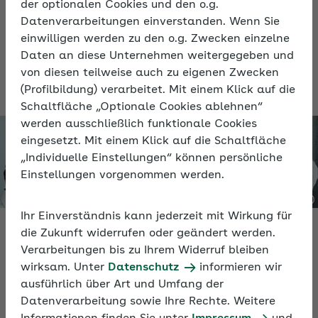
Tipps über die Umsetzung in der Praxis und
der optionalen Cookies und den o.g.
Datenverarbeitungen einverstanden. Wenn Sie
wie Sie Fachkräfte aus dem Ausland
einwilligen werden zu den o.g. Zwecken einzelne
gewinnen können.
Daten an diese Unternehmen weitergegeben und
von diesen teilweise auch zu eigenen Zwecken
(Profilbildung) verarbeitet. Mit einem Klick auf die
Schaltfläche „Optionale Cookies ablehnen“
werden ausschließlich funktionale Cookies
eingesetzt. Mit einem Klick auf die Schaltfläche
„Individuelle Einstellungen“ können persönliche
Einstellungen vorgenommen werden.
Ihr Einverständnis kann jederzeit mit Wirkung für
die Zukunft widerrufen oder geändert werden.
Video
Verarbeitungen bis zu Ihrem Widerruf bleiben
wirksam. Unter
Datenschutz
informieren wir
Fachkräfte aus dem Ausland gewinnen
ausführlich über Art und Umfang der
Datenverarbeitung sowie Ihre Rechte. Weitere