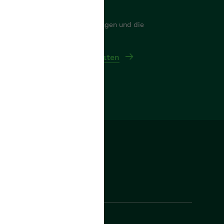
nkdaten
er finden Sie die Bankverbindungen und die
triebsnummer der AOK Bayern
itere Kontakt- und Bankdaten