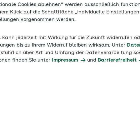
tionale Cookies ablehnen“ werden ausschließlich funktio
inem Klick auf die Schaltfläche „Individuelle Einstellunge
en bringen ihre Angestellten international zum Einsatz
tellungen vorgenommen werden.
esonderheiten der Sozialversicherung bei Entsendungen u
 weiterhin das deutsche Sozialversicherungsrecht im Aus
s kann jederzeit mit Wirkung für die Zukunft widerrufen o
ungen bis zu Ihrem Widerruf bleiben wirksam. Unter
Date
usführlich über Art und Umfang der Datenverarbeitung sow
onen finden Sie unter
Impressum
und
Barrierefreiheit