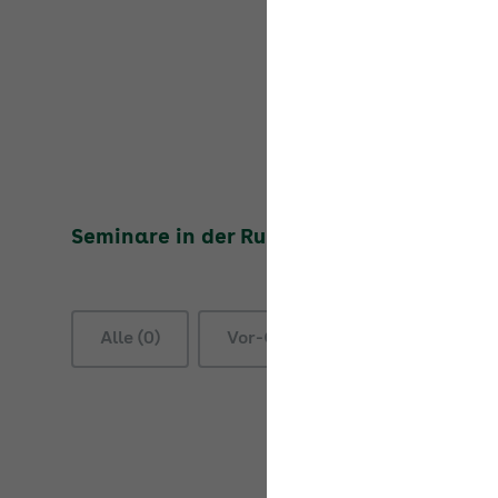
Seminare in der Rubrik
Entsendungen
Alle (0)
Vor-Ort-Seminare (0)
On