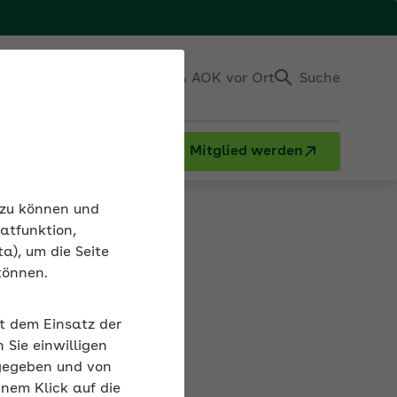
Einloggen
Kontakt & AOK vor Ort
Suche
Mitglied werden
n zu können und
atfunktion,
a), um die Seite
können.
it dem Einsatz der
Sie einwilligen
gegeben und von
inem Klick auf die