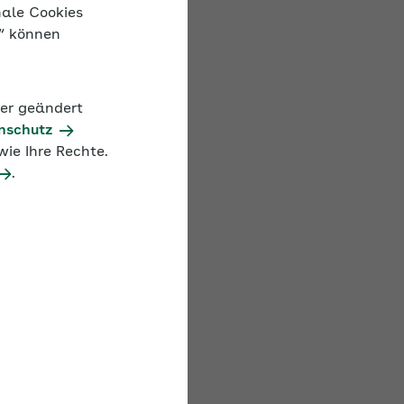
nale Cookies
n“ können
. Das Seminar
nd was Arbeitgeber zu
land gilt.
der geändert
nschutz
ie Ihre Rechte.
.