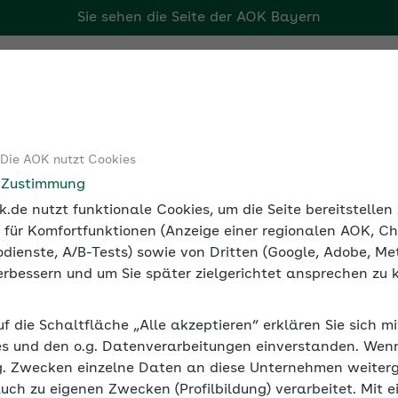
Sie sehen die Seite der
AOK Bayern
Tools
Medien und Seminare
 Die AOK nutzt Cookies
e Zustimmung
.de nutzt funktionale Cookies, um die Seite bereitstelle
eminarreihe
 für Komfortfunktionen (Anzeige einer regionalen AOK, Ch
dienste, A/B-Tests) sowie von Dritten (Google, Adobe, Met
 verbessern und um Sie später zielgerichtet ansprechen zu 
uf die Schaltfläche „Alle akzeptieren“ erklären Sie sich m
s und den o.g. Datenverarbeitungen einverstanden. Wenn 
g. Zwecken einzelne Daten an diese Unternehmen weiter
auch zu eigenen Zwecken (Profilbildung) verarbeitet. Mit e