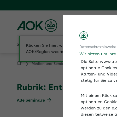
Fachportal für Arbeitgeber
AOK Bayern
Sozialversicherung
Betriebliche Gesundheit
Klicken Sie hier, wenn Sie Ihre
Datenschutzhinweis:
AOK/Region wechseln möchten.
Wir bitten um Ihr
Die Seite www.aok
Medien und Seminare
Informationen zur S
optionale Cookies
Karten- und Video
stetig für Sie zu
Rubrik: Entsendungen
Mit einem Klick a
Alle Seminare
optionalen Cookie
werden zu den o.
diesen teilweise 