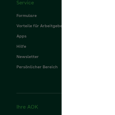
Service
Über u
Formulare
Über uns
Vorteile für Arbeitgeber
aok.de
Apps
Leistung
Hilfe
Karriere
Newsletter
Presse
Persönlicher Bereich
Ihre AOK