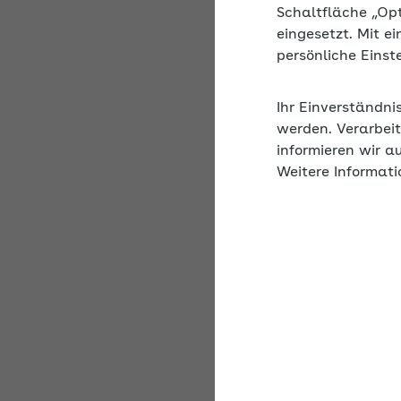
Beschreibung
Schaltfläche „Op
eingesetzt. Mit e
Immer mehr Unternehm
persönliche Eins
informiert über die B
beachten haben, damit
Ihr Einverständni
werden. Verarbeit
informieren wir a
Weitere Informati