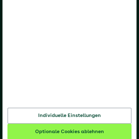
AOK Bayern
AOK Bremen/Bremerhaven
AOK Hessen
AOK Niedersachsen
AOK Nordost
AOK NordWest
AOK PLUS
AOK Rheinland-Pfalz/Saarland
AOK Rheinland/Hamburg
AOK Sachsen-Anhalt
Individuelle Einstellungen
Optionale Cookies ablehnen