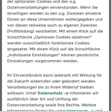
Zielgruppe des Online-Selbstchecks der AOK
der optionalen Cookies und den o.g.
Bayern sind insbesondere Fachkräfte
Datenverarbeitungen einverstanden. Wenn Sie
stationärer Pflegeeinrichtungen mit
einwilligen werden zu den o.g. Zwecken einzelne
Führungsverantwortung wie Einrichtungs-,
Daten an diese Unternehmen weitergegeben und
Pflegedienst-,
von diesen teilweise auch zu eigenen Zwecken
Wohnbereichs- oder Stationsleitung. Den Online-
(Profilbildung) verarbeitet. Mit einem Klick auf die
Selbstcheck können zudem BGM-
Schaltfläche „Optionale Cookies ablehnen“
Managerinnen und –Manager einsetzen.
werden ausschließlich funktionale Cookies
eingesetzt. Mit einem Klick auf die Schaltfläche
„Individuelle Einstellungen“ können persönliche
Wenn im Folgenden der Begriff „
Pause
“ verwendet
Einstellungen vorgenommen werden.
wird, ist stets die gesetzlich
vorgeschriebene, sogenannte „Ruhepause“ gemeint.
Diese beträgt laut
Arbeitszeitgesetz (ArbZG)
Ihr Einverständnis kann jederzeit mit Wirkung für
mindestens 30 Minuten bei einer Arbeitszeit von
die Zukunft widerrufen oder geändert werden.
mehr als sechs bis neun Stunden
Verarbeitungen bis zu Ihrem Widerruf bleiben
und 45 Minuten bei einer Arbeitszeit von mehr als
wirksam. Unter
Datenschutz
informieren wir
neun Stunden (§ 4 ArbZG).
ausführlich über Art und Umfang der
Möglich ist auch eine Aufteilung in Zeitabschnitte
Datenverarbeitung sowie Ihre Rechte. Weitere
von jeweils mindestens 15 Minuten.