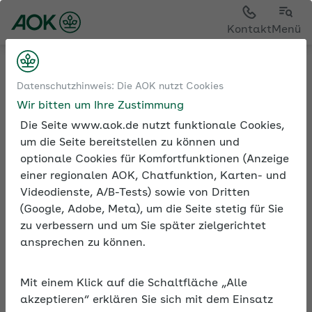
Sie sehen die Seite der
AOK Bayern
Kontakt
Menü
Betriebliche Gesundheit
BGF in der Pflege
Datenschutzhinweis: Die AOK nutzt Cookies
„Wie machen wir Pause?“
Wir bitten um Ihre Zustimmung
„Wie machen wir Pause?“
Die Seite www.aok.de nutzt funktionale Cookies,
um die Seite bereitstellen zu können und
optionale Cookies für Komfortfunktionen (Anzeige
einer regionalen AOK, Chatfunktion, Karten- und
„Wie machen wir Pause?“
Videodienste, A/B-Tests) sowie von Dritten
(Google, Adobe, Meta), um die Seite stetig für Sie
Online-Selbstcheck für stationäre
zu verbessern und um Sie später zielgerichtet
Pflegeeinrichtungen
ansprechen zu können.
Bitte beachten:
Mit einem Klick auf die Schaltfläche „Alle
akzeptieren“ erklären Sie sich mit dem Einsatz