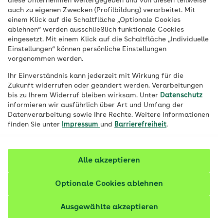
diese Unternehmen weitergegeben und von diesen teilweise
Für viele Menschen mit
auch zu eigenen Zwecken (Profilbildung) verarbeitet. Mit
Einwanderungsgeschichte ist die Familie
einem Klick auf die Schaltfläche „Optionale Cookies
ablehnen“ werden ausschließlich funktionale Cookies
der wichtigste Rückhalt – auch in der
eingesetzt. Mit einem Klick auf die Schaltfläche „Individuelle
Pflege. Das kann externe Hilfe erschweren.
Einstellungen“ können persönliche Einstellungen
vorgenommen werden.
Andererseits kann die familiäre Bindung
die Pflege verbessern, wenn Angehörige
Ihr Einverständnis kann jederzeit mit Wirkung für die
Zukunft widerrufen oder geändert werden. Verarbeitungen
gut unterstützt werden.
bis zu Ihrem Widerruf bleiben wirksam. Unter
Datenschutz
informieren wir ausführlich über Art und Umfang der
Fachlich geprüft
Datenverarbeitung sowie Ihre Rechte. Weitere Informationen
finden Sie unter
Impressum
und
Barrierefreiheit
.
Alle akzeptieren
Optionale Cookies ablehnen
Ausgewählte akzeptieren