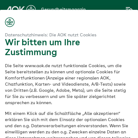
Zum
Gesundheitsmagazin
Hauptinhalt
springen
Magazin
legebedürftige mit Migrationshintergrund: die Rolle der Familie
Datenschutzhinweis: Die AOK nutzt Cookies
Wir bitten um Ihre
Zustimmung
Pflegende Angehörige
Die Seite www.aok.de nutzt funktionale Cookies, um die
Pflegebedürftige mit
Seite bereitstellen zu können und optionale Cookies für
Komfortfunktionen (Anzeige einer regionalen AOK,
Chatfunktion, Karten- und Videodienste, A/B-Tests) sowie
Migrationshintergrund
von Dritten (z.B. Google, Adobe, Meta), um die Seite stetig
für Sie zu verbessern und um Sie später zielgerichtet
die Rolle der Familie
ansprechen zu können.
Mit einem Klick auf die Schaltfläche „Alle akzeptieren“
erklären Sie sich mit dem Einsatz der optionalen Cookies
Veröffentlicht am:
und den o.g. Datenverarbeitungen einverstanden. Wenn Sie
14.11.2025
7 Minuten Lesedauer
von
Volker Zapf
einwilligen werden zu den o.g. Zwecken einzelne Daten an