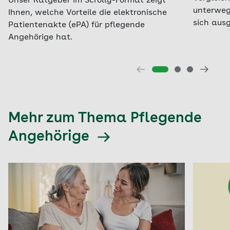
Unser Ratgeber im Scrolly-Format zeigt
unterweg
Ihnen, welche Vorteile die elektronische
sich aus
Patientenakte (ePA) für pflegende
Angehörige hat.
Mehr zum Thema Pflegende
Angehörige