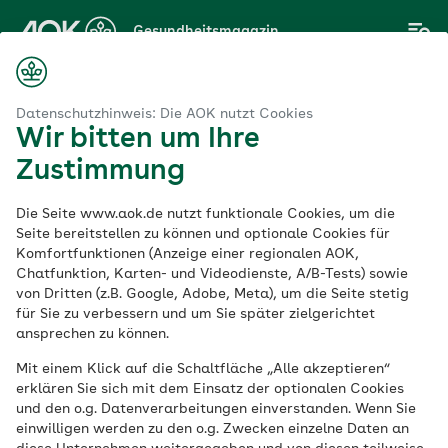
Zum
Gesundheitsmagazin
Hauptinhalt
springen
Magazin
Welche Behandlung hilft bei einer Frozen Shoulder am besten?
Datenschutzhinweis: Die AOK nutzt Cookies
Wir bitten um Ihre
Zustimmung
Muskel-Skelett-System
Die Seite www.aok.de nutzt funktionale Cookies, um die
Welche Behandlung
Seite bereitstellen zu können und optionale Cookies für
Komfortfunktionen (Anzeige einer regionalen AOK,
Chatfunktion, Karten- und Videodienste, A/B-Tests) sowie
hilft bei einer Frozen
von Dritten (z.B. Google, Adobe, Meta), um die Seite stetig
für Sie zu verbessern und um Sie später zielgerichtet
Shoulder am besten?
ansprechen zu können.
Mit einem Klick auf die Schaltfläche „Alle akzeptieren“
erklären Sie sich mit dem Einsatz der optionalen Cookies
Veröffentlicht am:
und den o.g. Datenverarbeitungen einverstanden. Wenn Sie
11.07.2023
5 Minuten Lesedauer
einwilligen werden zu den o.g. Zwecken einzelne Daten an