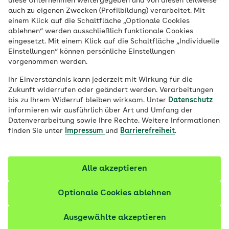
diese Unternehmen weitergegeben und von diesen teilweise
Wenn der Arm beim Anheben schmerzt
auch zu eigenen Zwecken (Profilbildung) verarbeitet. Mit
oder sich kaum bewegen lässt, kann es
einem Klick auf die Schaltfläche „Optionale Cookies
ablehnen“ werden ausschließlich funktionale Cookies
sich um eine sogenannte Frozen Shoulder
eingesetzt. Mit einem Klick auf die Schaltfläche „Individuelle
handeln. Die Schultersteife bessert sich im
Einstellungen“ können persönliche Einstellungen
vorgenommen werden.
Laufe der Zeit, doch meistens ist Geduld
gefragt.
Ihr Einverständnis kann jederzeit mit Wirkung für die
Zukunft widerrufen oder geändert werden. Verarbeitungen
bis zu Ihrem Widerruf bleiben wirksam. Unter
Datenschutz
Fachlich geprüft
informieren wir ausführlich über Art und Umfang der
Datenverarbeitung sowie Ihre Rechte. Weitere Informationen
finden Sie unter
Impressum
und
Barrierefreiheit
.
Alle akzeptieren
Optionale Cookies ablehnen
Ausgewählte akzeptieren