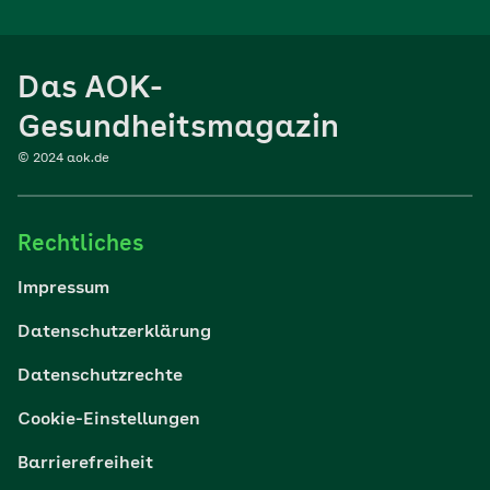
Ernährung
Das AOK-
Sport
Gesundheitsmagazin
© 2024 aok.de
Familie
Rechtliches
Reisen
Impressum
Wohlbefinden
Datenschutzerklärung
Datenschutzrechte
Körper & Psyche
Cookie-Einstellungen
Digital gesund
Barrierefreiheit