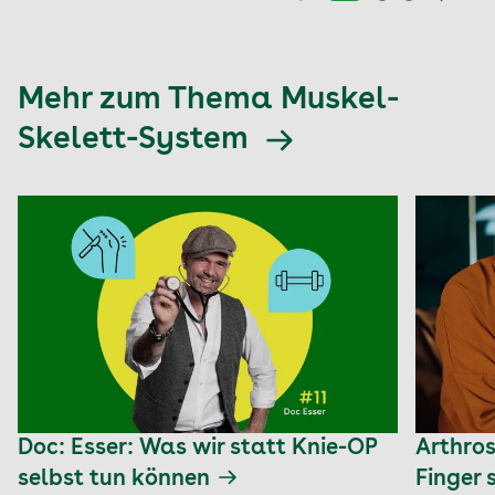
Mehr zum Thema Muskel-
Skelett-System
Doc: Esser: Was wir statt Knie-OP
Arthros
selbst tun können
Finger 