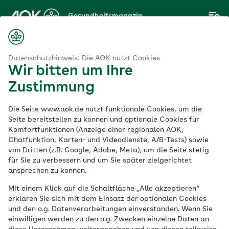
Zum
Gesundheitsmagazin
Hauptinhalt
springen
Magazin
Sport
Fitness
Schulterschmerzen: Diese Übungen helfen
Datenschutzhinweis: Die AOK nutzt Cookies
Wir bitten um Ihre
Zustimmung
Fitness
Die Seite www.aok.de nutzt funktionale Cookies, um die
Schulterschmerzen:
Seite bereitstellen zu können und optionale Cookies für
Komfortfunktionen (Anzeige einer regionalen AOK,
Chatfunktion, Karten- und Videodienste, A/B-Tests) sowie
Diese Übungen helfen
von Dritten (z.B. Google, Adobe, Meta), um die Seite stetig
für Sie zu verbessern und um Sie später zielgerichtet
ansprechen zu können.
Veröffentlicht am:
05.10.2021
aktualisiert am 24.01.2023
Mit einem Klick auf die Schaltfläche „Alle akzeptieren“
16 Minuten Lesedauer
erklären Sie sich mit dem Einsatz der optionalen Cookies
und den o.g. Datenverarbeitungen einverstanden. Wenn Sie
einwilligen werden zu den o.g. Zwecken einzelne Daten an
Sie haben Schmerzen in den Schultern oder