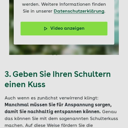
werden. Weitere Informationen finden
Sie in unserer
Datenschutzerklärung
.
Video anzeigen
Schulterkreisen sorgt für Entspannung und mehr
Mobilität im Schulterbereich. Sie wollen mehr
trainieren? Auf dem AOK Gesundheitskanal auf
YouTube finden Sie passende Workouts – oder Sie
stellen sich Ihr Training ganz einfach selbst zusammen.
3. Geben Sie Ihren Schultern
einen Kuss
Auch wenn es zunächst verwirrend klingt:
Manchmal müssen Sie für Anspannung sorgen,
damit Sie nachhaltig entspannen können.
Genau
das können Sie mit dem sogenannten Schulterkuss
machen. Auf diese Weise fördern Sie die