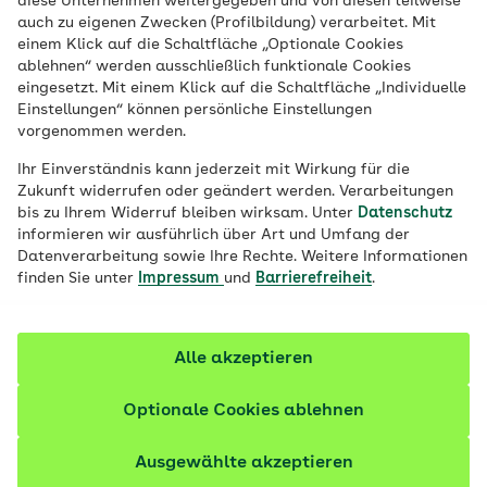
diese Unternehmen weitergegeben und von diesen teilweise
können Schultern oder Arme nur
auch zu eigenen Zwecken (Profilbildung) verarbeitet. Mit
einem Klick auf die Schaltfläche „Optionale Cookies
eingeschränkt bewegen? Es gibt diverse
ablehnen“ werden ausschließlich funktionale Cookies
Ursachen, die hinter den Symptomen
eingesetzt. Mit einem Klick auf die Schaltfläche „Individuelle
stecken können. Etwa eine
Einstellungen“ können persönliche Einstellungen
vorgenommen werden.
Schleimbeutelentzündung,
Kalkablagerungen oder eine zu schwache
Ihr Einverständnis kann jederzeit mit Wirkung für die
Zukunft widerrufen oder geändert werden. Verarbeitungen
Muskulatur. Lesen Sie hier, mit welchen
bis zu Ihrem Widerruf bleiben wirksam. Unter
Datenschutz
Übungen Sie effektiv gegen den Schmerz
informieren wir ausführlich über Art und Umfang der
Datenverarbeitung sowie Ihre Rechte. Weitere Informationen
vorgehen können und wann Sie einen Arzt
finden Sie unter
Impressum
und
Barrierefreiheit
.
aufsuchen sollten.
Alle akzeptieren
Optionale Cookies ablehnen
Ausgewählte akzeptieren