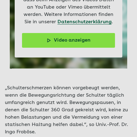
dass beim Anzeigen des Videos Daten
an YouTube oder Vimeo übermittelt
werden. Weitere Informationen finden
Sie in unserer
Datenschutzerklärung
.
Video anzeigen
Lassen Sie sich durch unsere oben genannten Übungen
inspirieren oder lauschen Sie den Tipps des
Bewegungsexperten Prof. Dr. Ingo Froböse. Er verrät in
unserem Video, welche Übungen der Schulter besonders
guttun.
„Schulterschmerzen können vorgebeugt werden,
wenn die Bewegungsrichtung der Schulter täglich
umfangreich genutzt wird. Bewegungspausen, in
denen die Schulter 360 Grad gekreist wird, keine zu
hohen Belastungen und die Vermeidung von einer
statischen Haltung helfen dabei.“, so Univ.-Prof. Dr.
Ingo Froböse.