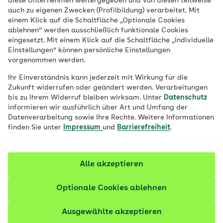
diese Unternehmen weitergegeben und von diesen teilweise
Die Urologie kümmert sich um
auch zu eigenen Zwecken (Profilbildung) verarbeitet. Mit
Erkrankungen des Urogenitalsystems, also
einem Klick auf die Schaltfläche „Optionale Cookies
ablehnen“ werden ausschließlich funktionale Cookies
der Harn- und der Geschlechtsorgane.
eingesetzt. Mit einem Klick auf die Schaltfläche „Individuelle
Doch wann sollte man sich bei einem
Einstellungen“ können persönliche Einstellungen
vorgenommen werden.
Urologen beziehungsweise einer Urologin
vorstellen und wofür ist die Andrologie
Ihr Einverständnis kann jederzeit mit Wirkung für die
Zukunft widerrufen oder geändert werden. Verarbeitungen
zuständig?
bis zu Ihrem Widerruf bleiben wirksam. Unter
Datenschutz
informieren wir ausführlich über Art und Umfang der
Fachlich geprüft
Datenverarbeitung sowie Ihre Rechte. Weitere Informationen
finden Sie unter
Impressum
und
Barrierefreiheit
.
Alle akzeptieren
Optionale Cookies ablehnen
Ausgewählte akzeptieren