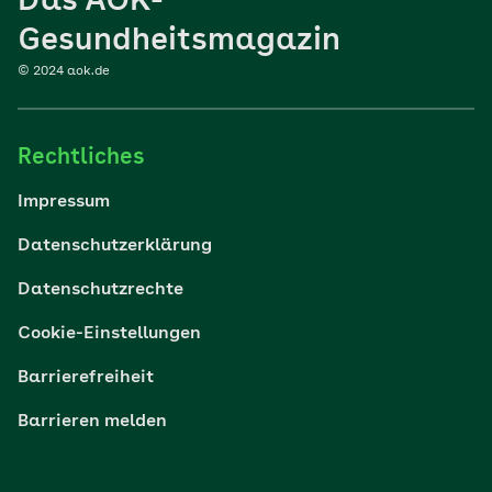
Das AOK-
Sport
Gesundheitsmagazin
© 2024 aok.de
Familie
Rechtliches
Reisen
Impressum
Wohlbefinden
Datenschutzerklärung
Datenschutzrechte
Körper & Psyche
Cookie-Einstellungen
Digital gesund
Barrierefreiheit
Barrieren melden
Nachhaltigkeit