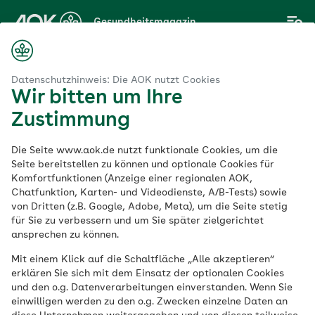
Zum
Gesundheitsmagazin
Hauptinhalt
springen
Magazin
& Sexualität
Besuch bei einem Urologen oder einer Urologin
Datenschutzhinweis: Die AOK nutzt Cookies
Wir bitten um Ihre
Zustimmung
Liebe & Sexualität
Die Seite www.aok.de nutzt funktionale Cookies, um die
Besuch bei einem
Seite bereitstellen zu können und optionale Cookies für
Komfortfunktionen (Anzeige einer regionalen AOK,
Chatfunktion, Karten- und Videodienste, A/B-Tests) sowie
Urologen oder einer
von Dritten (z.B. Google, Adobe, Meta), um die Seite stetig
für Sie zu verbessern und um Sie später zielgerichtet
Urologin
ansprechen zu können.
Mit einem Klick auf die Schaltfläche „Alle akzeptieren“
erklären Sie sich mit dem Einsatz der optionalen Cookies
Veröffentlicht am:
und den o.g. Datenverarbeitungen einverstanden. Wenn Sie
23.09.2022
4 Minuten Lesedauer
einwilligen werden zu den o.g. Zwecken einzelne Daten an