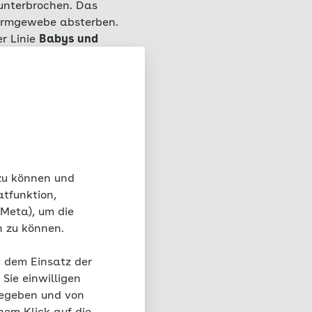
 unterbrochen. Das
Darmgewebe absterben.
er Linie
Babys und
 deutlich häufiger
 zu können und
atfunktion,
 Meta), um die
n zu können.
t dem Einsatz der
Sie einwilligen
en der
gegeben und von