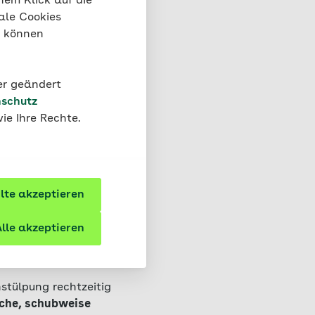
nem Klick auf die
ale Cookies
0 Prozent
“ können
der geändert
schutz
ie Ihre Rechte.
te akzeptieren
s und
lle akzeptieren
stülpung rechtzeitig
iche, schubweise