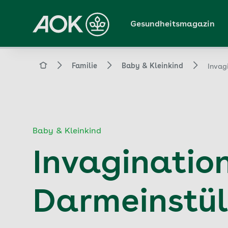
Zum
Hauptinhalt
Gesundheitsmagazin
springen
Magazin
Familie
Baby & Kleinkind
Invag
Baby & Kleinkind
Invagination
Darmeinstü