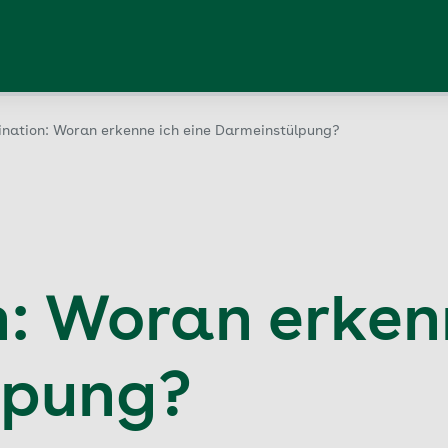
ination: Woran erkenne ich eine Darmeinstülpung?
: Woran erkenn
lpung?