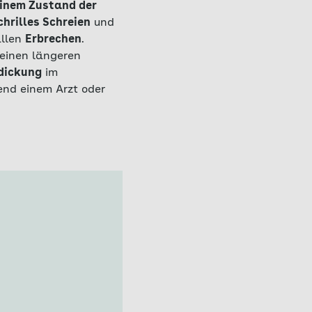
inem Zustand der
chrilles Schreien
und
ällen
Erbrechen
.
 einen längeren
dickung
im
end einem Arzt oder