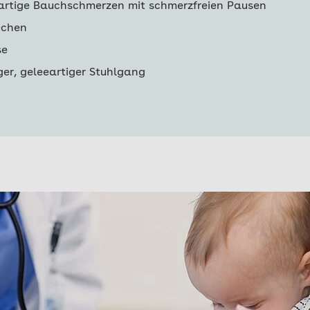
kartige Bauchschmerzen mit schmerzfreien Pausen
echen
se
ger, geleeartiger Stuhlgang