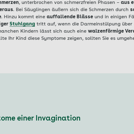
hmerzen
, unterbrochen von schmerzfreien Phasen –
aus e
heraus
. Bei Säuglingen äußern sich die Schmerzen durch
s
e
. Hinzu kommt eine
auffallende Blässe
und in einigen F
iger
Stuhlgang
tritt auf, wenn die Darmeinstülpung über
manchen Kindern lässt sich auch eine
walzenförmige Ver
lte Ihr Kind diese Symptome zeigen, sollten Sie es umgeh
ome einer Invagination