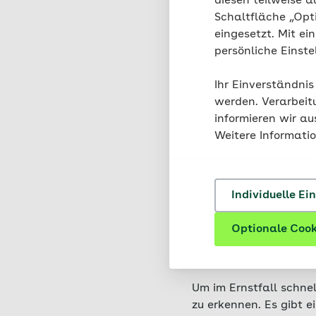
diesen teilweise a
Schaltfläche „Opt
Dünnd
eingesetzt. Mit ei
der F
persönliche Einst
Dünn
Ihr Einverständnis
Dickd
werden. Verarbeit
informieren wir a
Weitere Informati
Individuelle Ei
Invaginat
Optionale Cook
Kleinkind
Um im Ernstfall schnel
zu erkennen. Es gibt 