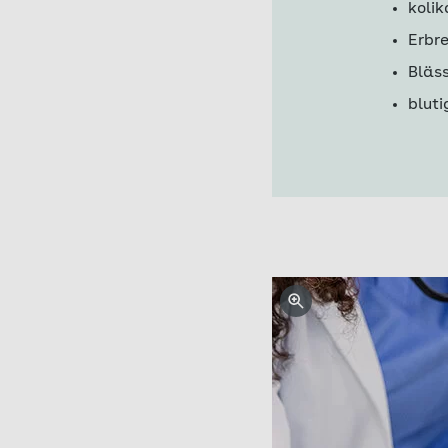
koli
Erbr
Bläs
bluti