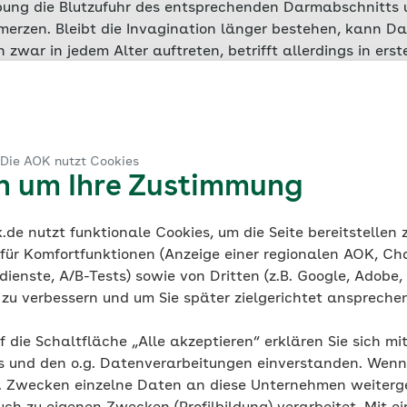
lpung die Blutzufuhr des entsprechenden Darmabschnitts
merzen. Bleibt die Invagination länger bestehen, kann 
zwar in jedem Alter auftreten, betrifft allerdings in erst
 und zweiten Lebensjahr
. Bei älteren Kindern sind Jungen
.
 Die AOK nutzt Cookies
en um Ihre Zustimmung
de nutzt funktionale Cookies, um die Seite bereitstellen
 für Komfortfunktionen (Anzeige einer regionalen AOK, Ch
ienste, A/B-Tests) sowie von Dritten (z.B. Google, Adobe,
ie zu verbessern und um Sie später zielgerichtet anspreche
n der Invagination
f die Schaltfläche „Alle akzeptieren“ erklären Sie sich mi
s und den o.g. Datenverarbeitungen einverstanden. Wenn 
beteiligtem Darmabschnitt werden unterschiedliche Form
g. Zwecken einzelne Daten an diese Unternehmen weiter
tion unterschieden: