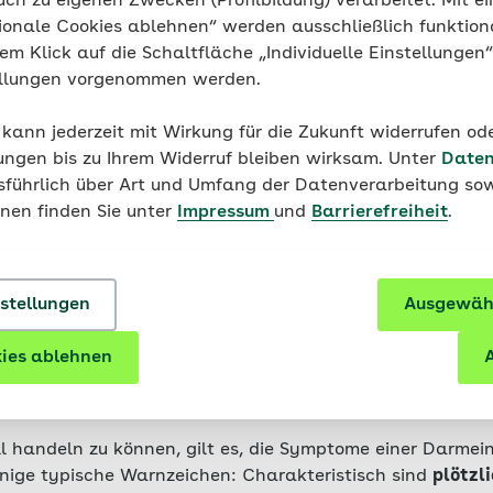
uch zu eigenen Zwecken (Profilbildung) verarbeitet. Mit ei
ionale Cookies ablehnen“ werden ausschließlich funktion
arm stülpt sich in den Dickdarm ein (liegt in mehr als 8
nem Klick auf die Schaltfläche „Individuelle Einstellungen
älle im Kindesalter vor)
ellungen vorgenommen werden.
darm stülpt sich in Dünndarm ein
 kann jederzeit mit Wirkung für die Zukunft widerrufen o
arm stülpt sich in Dickdarm ein (selten)
ungen bis zu Ihrem Widerruf bleiben wirksam. Unter
Daten
usführlich über Art und Umfang der Datenverarbeitung sow
onen finden Sie unter
Impressum
und
Barrierefreiheit
.
nstellungen
Ausgewähl
ion – Symptome bei Baby
ies ablehnen
A
ern
l handeln zu können, gilt es, die Symptome einer Darmein
einige typische Warnzeichen: Charakteristisch sind
plötzl