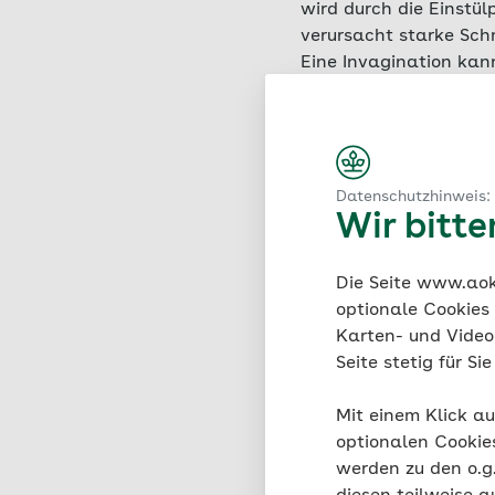
wird durch die Einstü
verursacht starke Sch
Eine Invagination kann 
Kleinkinder im ersten
betroffen als Mädchen
Datenschutzhinweis:
Wir bitt
Die Seite www.aok.
optionale Cookies
Karten- und Videod
Seite stetig für S
Forme
Mit einem Klick au
optionalen Cookie
Je nach 
werden zu den o.
Invagina