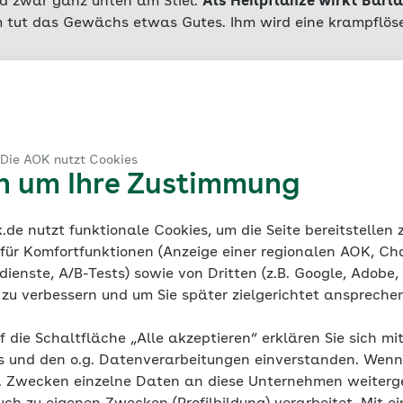
d zwar ganz unten am Stiel.
Als Heilpflanze wirkt Bärla
m tut das Gewächs etwas Gutes. Ihm wird eine krampflö
 Die AOK nutzt Cookies
en um Ihre Zustimmung
d an Waldrändern zu finden – jedoch fast nur im Süden D
rsilie, Dill und Liebstöckel zu den Doldenblütlern und ist
de nutzt funktionale Cookies, um die Seite bereitstellen
 auch die Blüten sind essbar.
Kerbel ist reich an Vitamin
 für Komfortfunktionen (Anzeige einer regionalen AOK, Ch
.
ienste, A/B-Tests) sowie von Dritten (z.B. Google, Adobe,
ie zu verbessern und um Sie später zielgerichtet anspreche
f die Schaltfläche „Alle akzeptieren“ erklären Sie sich mi
l
s und den o.g. Datenverarbeitungen einverstanden. Wenn 
g. Zwecken einzelne Daten an diese Unternehmen weiter