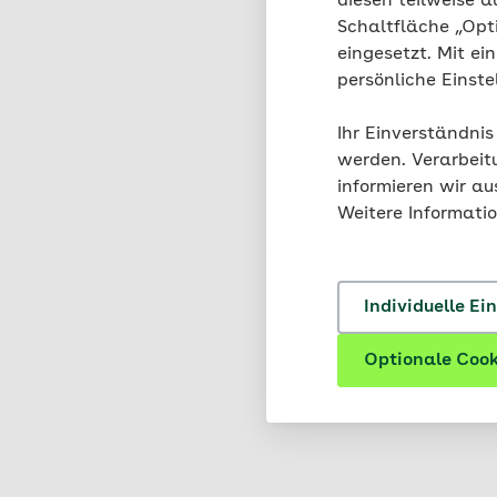
diesen teilweise a
Liebstöckel wird dank
Schaltfläche „Opt
da die Gewürzsauce ei
eingesetzt. Mit ei
Wiesen und an Wegränd
persönliche Einst
nur selten vor, lässt 
Ihr Einverständnis
werden. Verarbeit
informieren wir a
Sauerampf
Weitere Informati
Ab April ist Sauerampf
finden – vor allem au
Individuelle Ei
Pflücken dürfen die Bl
besonders hoch. Oxals
Optionale Cook
großer Mengen zur Bi
verringert.
Sauerampfe