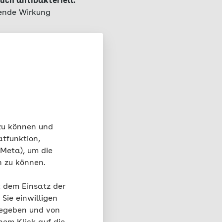
uch antibakteriell.
sende Wirkung
eutschlands. Die
 ab Mai erntereif.
 zu können und
 C
und gilt als
atfunktion,
 Meta), um die
n zu können.
t dem Einsatz der
Sie einwilligen
gegeben und von