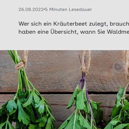
Veröffentlicht am:
26.08.2022
5 Minuten Lesedauer
Wer sich ein Kräuterbeet zulegt, brauch
haben eine Übersicht, wann Sie Waldme