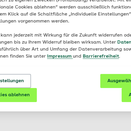
uch zu eigenen Zwecken (Profilbildung) verarbeitet. Mit ei
 seines kräftigen Eigengeschmacks auch gerne als „Magg
ionale Cookies ablehnen“ werden ausschließlich funktion
nen ähnlichen Geschmack wie Liebstöckel hat. Ab Mai is
nem Klick auf die Schaltfläche „Individuelle Einstellungen
ern zu finden. Man braucht etwas Glück – Liebstöckel 
ellungen vorgenommen werden.
sich aber gut im eigenen Garten anpflanzen.
 kann jederzeit mit Wirkung für die Zukunft widerrufen o
ungen bis zu Ihrem Widerruf bleiben wirksam. Unter
Daten
usführlich über Art und Umfang der Datenverarbeitung sow
er
onen finden Sie unter
Impressum
und
Barrierefreiheit
.
er pflückreif. Dank seiner großen Ausbreitung ist das Kra
f Wiesen und an Waldrändern. Das Kraut hat ein leicht s
nstellungen
Ausgewähl
ätter noch nicht zu rot sein, dann ist die Konzentration 
äure ist auch in Rhabarber und Spinat zu finden und kan
ies ablehnen
A
ldung von
Nierensteinen
beitragen. Durch Abkochen wird d
r ist reich an
Vitamin C
und
Eisen
.