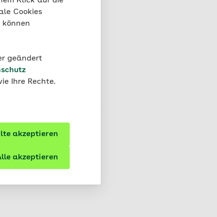
nem Klick auf die
iekraut“ bezeichnet,
ale Cookies
t das Kraut auf
“ können
kommt in der Natur
der geändert
schutz
ie Ihre Rechte.
ut nicht schwer zu
äuerliches Aroma. Beim
te akzeptieren
von Oxalsäure
n beim Verzehr sehr
lle akzeptieren
ie Konzentration