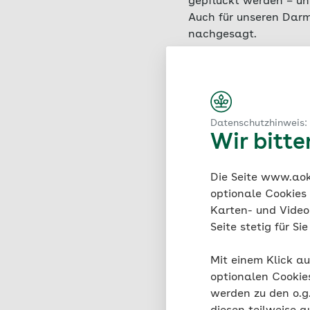
gepflückt werden – un
Auch für unseren Dar
nachgesagt.
Kerbel
Datenschutzhinweis:
Wir bitt
Kerbel ist überwiegen
Pflanze gehört wie Pete
Die Seite www.aok.
Sowohl die Blätter als
optionale Cookies
entzündungshemmend
Karten- und Videod
Seite stetig für S
Mit einem Klick au
Liebstöcke
optionalen Cookie
werden zu den o.