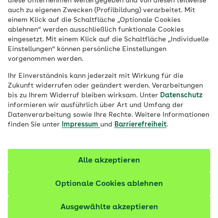
diese Unternehmen weitergegeben und von diesen teilweise
auch zu eigenen Zwecken (Profilbildung) verarbeitet. Mit
Der Glykämische Index kann uns helfen,
einem Klick auf die Schaltfläche „Optionale Cookies
ablehnen“ werden ausschließlich funktionale Cookies
auf unser Gewicht zu achten. Aber was ist
eingesetzt. Mit einem Klick auf die Schaltfläche „Individuelle
das eigentlich? Hier erfahren Sie, was er
Einstellungen“ können persönliche Einstellungen
aussagt, wie Sie ihn bei Ihrer Ernährung
vorgenommen werden.
einsetzen können und ob die Glyx-Diät
Ihr Einverständnis kann jederzeit mit Wirkung für die
empfehlenswert ist.
Zukunft widerrufen oder geändert werden. Verarbeitungen
bis zu Ihrem Widerruf bleiben wirksam. Unter
Datenschutz
informieren wir ausführlich über Art und Umfang der
Fachlich geprüft
Datenverarbeitung sowie Ihre Rechte. Weitere Informationen
finden Sie unter
Impressum
und
Barrierefreiheit
.
Alle akzeptieren
Optionale Cookies ablehnen
Ausgewählte akzeptieren