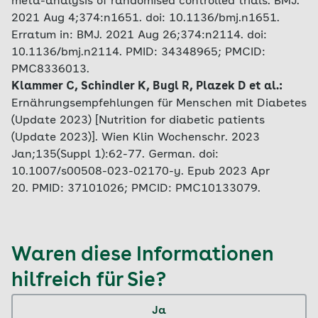
meta-analysis of randomised controlled trials. BMJ.
2021 Aug 4;374:n1651. doi: 10.1136/bmj.n1651.
Erratum in: BMJ. 2021 Aug 26;374:n2114. doi:
10.1136/bmj.n2114. PMID: 34348965; PMCID:
PMC8336013.
Klammer C, Schindler K, Bugl R, Plazek D et al.:
Ernährungsempfehlungen für Menschen mit Diabetes
(Update 2023) [Nutrition for diabetic patients
(Update 2023)]. Wien Klin Wochenschr. 2023
Jan;135(Suppl 1):62-77. German. doi:
10.1007/s00508-023-02170-y. Epub 2023 Apr
20. PMID: 37101026; PMCID: PMC10133079.
Waren diese Informationen
hilfreich für Sie?
Ja