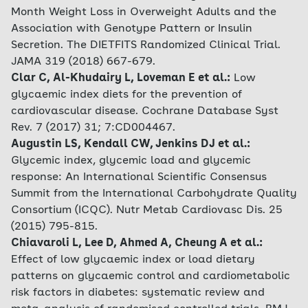
Month Weight Loss in Overweight Adults and the
Association with Genotype Pattern or Insulin
Secretion. The DIETFITS Randomized Clinical Trial.
JAMA 319 (2018) 667-679.
Clar C, Al-Khudairy L, Loveman E et al.:
Low
glycaemic index diets for the prevention of
cardiovascular disease. Cochrane Database Syst
Rev. 7 (2017) 31; 7:CD004467.
Augustin LS, Kendall CW, Jenkins DJ et al.:
Glycemic index, glycemic load and glycemic
response: An International Scientific Consensus
Summit from the International Carbohydrate Quality
Consortium (ICQC). Nutr Metab Cardiovasc Dis. 25
(2015) 795-815.
Chiavaroli L, Lee D, Ahmed A, Cheung A et al.:
Effect of low glycaemic index or load dietary
patterns on glycaemic control and cardiometabolic
risk factors in diabetes: systematic review and