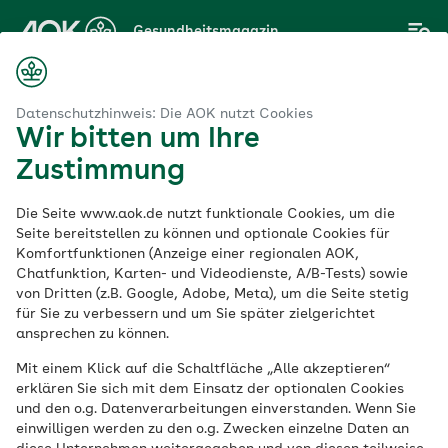
Zum
Gesundheitsmagazin
Hauptinhalt
springen
Magazin
Glykämischer Index: Ist Abnehmen mit der Glyx-Diät sinnvoll?
Datenschutzhinweis: Die AOK nutzt Cookies
Wir bitten um Ihre
Zustimmung
Abnehmen
Die Seite www.aok.de nutzt funktionale Cookies, um die
Glykämischer Index:
Seite bereitstellen zu können und optionale Cookies für
Komfortfunktionen (Anzeige einer regionalen AOK,
Chatfunktion, Karten- und Videodienste, A/B-Tests) sowie
Ist Abnehmen mit der
von Dritten (z.B. Google, Adobe, Meta), um die Seite stetig
für Sie zu verbessern und um Sie später zielgerichtet
Glyx-Diät sinnvoll?
ansprechen zu können.
Mit einem Klick auf die Schaltfläche „Alle akzeptieren“
erklären Sie sich mit dem Einsatz der optionalen Cookies
Veröffentlicht am:
und den o.g. Datenverarbeitungen einverstanden. Wenn Sie
29.12.2020
aktualisiert am 05.02.2026
einwilligen werden zu den o.g. Zwecken einzelne Daten an
8 Minuten Lesedauer