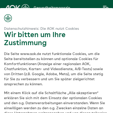
Zum
Gesundheitsmagazin
Hauptinhalt
springen
Magazin
, Wearables und Tools
moodgym: Fitness für die Stimmung
Datenschutzhinweis: Die AOK nutzt Cookies
Wir bitten um Ihre
Zustimmung
Apps, Wearables und Tools
Die Seite www.aok.de nutzt funktionale Cookies, um die
moodgym: Fitness für
Seite bereitstellen zu können und optionale Cookies für
Komfortfunktionen (Anzeige einer regionalen AOK,
Chatfunktion, Karten- und Videodienste, A/B-Tests) sowie
die Stimmung
von Dritten (z.B. Google, Adobe, Meta), um die Seite stetig
für Sie zu verbessern und um Sie später zielgerichtet
ansprechen zu können.
Veröffentlicht am:
10.01.2022
8 Minuten Lesedauer
Mit einem Klick auf die Schaltfläche „Alle akzeptieren“
erklären Sie sich mit dem Einsatz der optionalen Cookies
und den o.g. Datenverarbeitungen einverstanden. Wenn Sie
Bei depressiven Symptomen ist
einwilligen werden zu den o.g. Zwecken einzelne Daten an
medizinische Hilfe ratsam. Zur