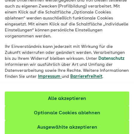
diese Unternehmen weitergegeben und von diesen teilweise
zusätzlichen Unterstützung und zur
auch zu eigenen Zwecken (Profilbildung) verarbeitet. Mit
einem Klick auf die Schaltfläche „Optionale Cookies
Vorbeugung von Depressionen gibt es aber
ablehnen“ werden ausschließlich funktionale Cookies
auch Onlineprogramme wie moodgym.
eingesetzt. Mit einem Klick auf die Schaltfläche „Individuelle
Einstellungen“ können persönliche Einstellungen
Kann so etwas funktionieren? Unser Autor
vorgenommen werden.
hat den Selbsttest gemacht.
Ihr Einverständnis kann jederzeit mit Wirkung für die
Zukunft widerrufen oder geändert werden. Verarbeitungen
bis zu Ihrem Widerruf bleiben wirksam. Unter
Datenschutz
informieren wir ausführlich über Art und Umfang der
Datenverarbeitung sowie Ihre Rechte. Weitere Informationen
finden Sie unter
Impressum
und
Barrierefreiheit
.
Alle akzeptieren
Optionale Cookies ablehnen
Ausgewählte akzeptieren