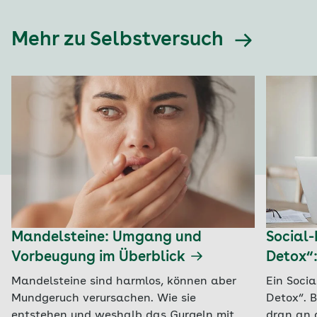
Mehr zu Selbstversuch
Mandelsteine: Umgang und
Social-
Vorbeugung im Überblick
Detox“:
Mandelsteine sind harmlos, können aber
Ein Socia
Mundgeruch verursachen. Wie sie
Detox“. 
entstehen und weshalb das Gurgeln mit
dran an 