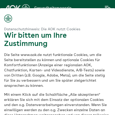
Zum
Gesundheitsmagazin
Hauptinhalt
springen
Magazin
ig-Holstein: Die fünf schönsten Touren auf dem Wasser erleben
Datenschutzhinweis: Die AOK nutzt Cookies
Wir bitten um Ihre
Zustimmung
AOK NordWest
Die Seite www.aok.de nutzt funktionale Cookies, um die
Kanufahren in
Seite bereitstellen zu können und optionale Cookies für
Komfortfunktionen (Anzeige einer regionalen AOK,
Chatfunktion, Karten- und Videodienste, A/B-Tests) sowie
Schleswig-Holstein:
von Dritten (z.B. Google, Adobe, Meta), um die Seite stetig
für Sie zu verbessern und um Sie später zielgerichtet
Die fünf schönsten
ansprechen zu können.
Mit einem Klick auf die Schaltfläche „Alle akzeptieren“
Touren auf dem
erklären Sie sich mit dem Einsatz der optionalen Cookies
und den o.g. Datenverarbeitungen einverstanden. Wenn Sie
Wasser erleben
einwilligen werden zu den o.g. Zwecken einzelne Daten an