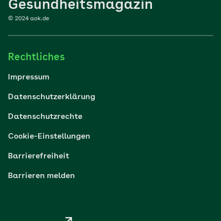
Gesundheitsmagazin
© 2024 aok.de
Familie
Rechtliches
Reisen
Impressum
Wohlbefinden
Datenschutzerklärung
Datenschutzrechte
Körper & Psyche
Cookie-Einstellungen
Digital gesund
Barrierefreiheit
Barrieren melden
Nachhaltigkeit
Pflege