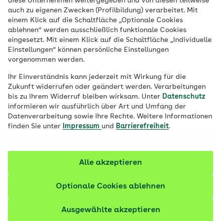
diese Unternehmen weitergegeben und von diesen teilweise
auch zu eigenen Zwecken (Profilbildung) verarbeitet. Mit
einem Klick auf die Schaltfläche „Optionale Cookies
Veröffentlicht am:
25.07.2025
5 Minuten Lesedauer
ablehnen“ werden ausschließlich funktionale Cookies
eingesetzt. Mit einem Klick auf die Schaltfläche „Individuelle
Einstellungen“ können persönliche Einstellungen
Kanufahren in Schleswig-Holstein bietet
vorgenommen werden.
Natur, Bewegung und Entspannung. Fünf
Ihr Einverständnis kann jederzeit mit Wirkung für die
abwechslungsreiche Touren zeigen die
Zukunft widerrufen oder geändert werden. Verarbeitungen
schönsten Seiten des Nordens
bis zu Ihrem Widerruf bleiben wirksam. Unter
Datenschutz
informieren wir ausführlich über Art und Umfang der
Datenverarbeitung sowie Ihre Rechte. Weitere Informationen
finden Sie unter
Impressum
und
Barrierefreiheit
.
Alle akzeptieren
Optionale Cookies ablehnen
Ausgewählte akzeptieren