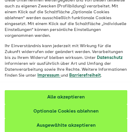
diese Unternehmen weitergegeben und von diesen teilweise
Resilienz ist mehr als ein Modewort – sie
auch zu eigenen Zwecken (Profilbildung) verarbeitet. Mit
ist eine Schlüsselkompetenz für mentale
einem Klick auf die Schaltfläche „Optionale Cookies
ablehnen“ werden ausschließlich funktionale Cookies
Gesundheit und Lebensqualität.
eingesetzt. Mit einem Klick auf die Schaltfläche „Individuelle
Präventionsspezialistin Kerstin Berszuck
Einstellungen“ können persönliche Einstellungen
vorgenommen werden.
erklärt, warum es ihr persönlich so wichtig
ist und wie sie dafür arbeitet, dass wir Sie
Ihr Einverständnis kann jederzeit mit Wirkung für die
Zukunft widerrufen oder geändert werden. Verarbeitungen
dabei konkret unterstützen können.
bis zu Ihrem Widerruf bleiben wirksam. Unter
Datenschutz
informieren wir ausführlich über Art und Umfang der
Fachlich geprüft
Datenverarbeitung sowie Ihre Rechte. Weitere Informationen
finden Sie unter
Impressum
und
Barrierefreiheit
.
Alle akzeptieren
Optionale Cookies ablehnen
Ausgewählte akzeptieren