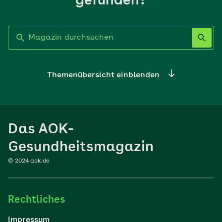
gefunden?
Label nicht gesetzt
Themenübersicht einblenden
Ernährung
Das AOK-
Sport
Gesundheitsmagazin
© 2024 aok.de
Familie
Rechtliches
Reisen
Impressum