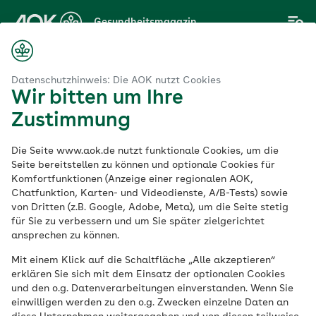
Zum
Gesundheitsmagazin
Hauptinhalt
springen
Magazin
Ihre Resilienz stärken mit den Angeboten der AOK NordWest
Datenschutzhinweis: Die AOK nutzt Cookies
Wir bitten um Ihre
Zustimmung
AOK NordWest
Die Seite www.aok.de nutzt funktionale Cookies, um die
Ihre Resilienz stärken
Seite bereitstellen zu können und optionale Cookies für
Komfortfunktionen (Anzeige einer regionalen AOK,
Chatfunktion, Karten- und Videodienste, A/B-Tests) sowie
mit den Angeboten
von Dritten (z.B. Google, Adobe, Meta), um die Seite stetig
für Sie zu verbessern und um Sie später zielgerichtet
der AOK NordWest
ansprechen zu können.
Mit einem Klick auf die Schaltfläche „Alle akzeptieren“
erklären Sie sich mit dem Einsatz der optionalen Cookies
Veröffentlicht am:
und den o.g. Datenverarbeitungen einverstanden. Wenn Sie
05.02.2026
3 Minuten Lesedauer
einwilligen werden zu den o.g. Zwecken einzelne Daten an