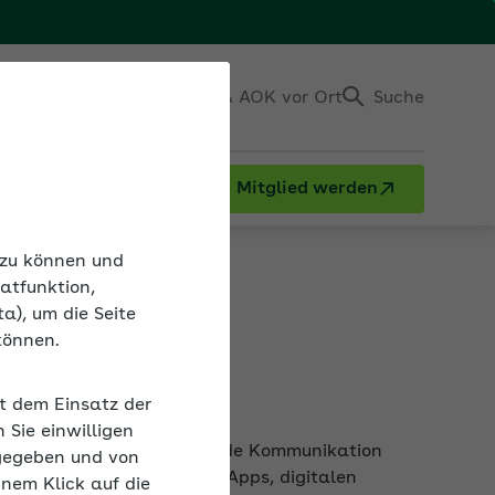
Einloggen
Kontakt & AOK vor Ort
Suche
Mitglied werden
n zu können und
atfunktion,
a), um die Seite
können.
it dem Einsatz der
ne gelungene und motivierende Kommunikation
Sie einwilligen
 Einsatz von Berichtsheft-Apps, digitalen
gegeben und von
inem Klick auf die