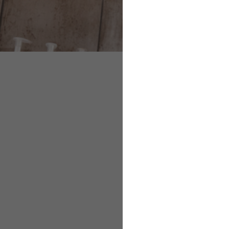
Mit Auszubildende
Neue Medien sinnvo
Gruppenarbeit für 
Mit Auszubild
kommunizieren