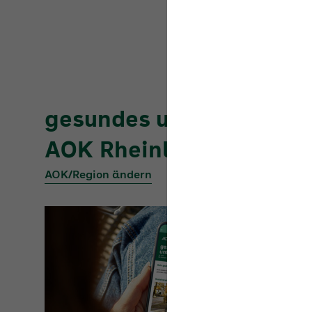
gesundes
unternehmen
AOK Rheinland-Pfalz/S
AOK/Region ändern