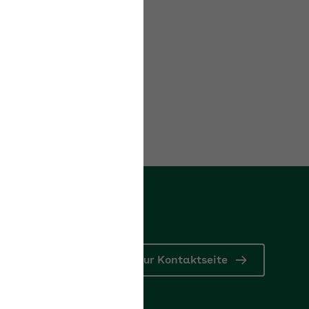
rn
Zur Kontaktseite
tformular