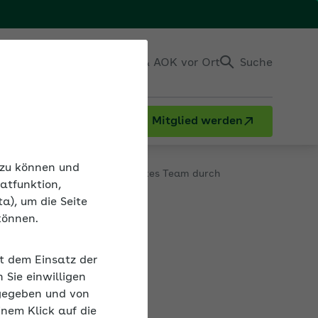
Einloggen
Kontakt & AOK vor Ort
Suche
Mitglied werden
deo: Ziele erreichen – Ein starkes Team durch
n zu können und
atfunktion,
a), um die Seite
können.
urch
it dem Einsatz der
Sie einwilligen
ingen
gegeben und von
ologie und
inem Klick auf die