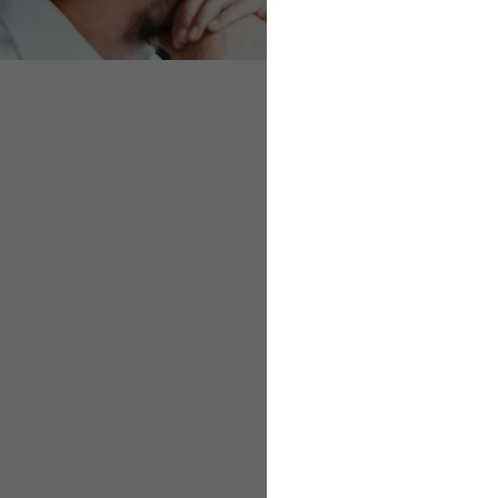
Video
Ziele erreichen: Ein 
In rund 60 Minuten er
Team immer besser ge
Methoden, die zur Zie