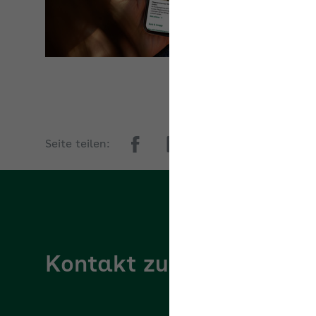
Seite teilen:
Kontakt zur AOK Rheinl
Persönliche Ansprechperson