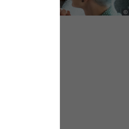
alyse von Erfolgen im
echniken und