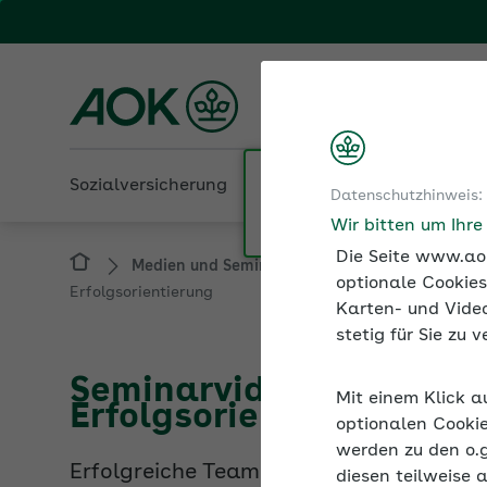
Fachportal für Arbeitgeber
AOK Rheinland-Pfalz/S
Sozialversicherung
Betriebliche Gesundheit
Datenschutzhinweis:
Medien und Seminare
Seminarvideos
Wir bitten um Ihr
Erfolgsorientierung
Die Seite www.aok
optionale Cookies
Karten- und Video
stetig für Sie zu
Seminarvideo: Ziele err
Erfolgsorientierung
Mit einem Klick a
optionalen Cookie
Erfolgreiche Teams bestehen aus Mitar
werden zu den o.
beitragen. Damit das gelingt, können F
diesen teilweise 