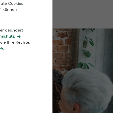
nale Cookies
n“ können
der geändert
nschutz
ie Ihre Rechte.
.