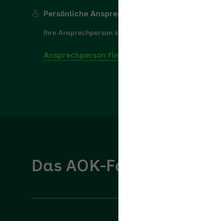
Ihre Ansprechperson steht Ihnen gerne für Ihre Frage
Ansprechperson finden
Das AOK-Fachportal für
Service
Über u