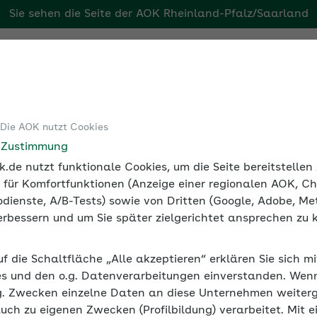
Sie sehen die Seite der
AOK Rheinland-Pfalz/Saarland
aarland
Tools
Medien und Seminare
 Die AOK nutzt Cookies
Seminarvideos Betriebliche Gesundheitsförderung
Seminarvi
e Zustimmung
.de nutzt funktionale Cookies, um die Seite bereitstelle
 für Komfortfunktionen (Anzeige einer regionalen AOK, Ch
dienste, A/B-Tests) sowie von Dritten (Google, Adobe, Met
 verbessern und um Sie später zielgerichtet ansprechen zu 
eichen – Ein starkes Team d
uf die Schaltfläche „Alle akzeptieren“ erklären Sie sich m
s und den o.g. Datenverarbeitungen einverstanden. Wenn 
beitenden, die motiviert zum gemeinsamen Gel
g. Zwecken einzelne Daten an diese Unternehmen weiter
ührungskräfte Impulse aus der Positiven Psych
auch zu eigenen Zwecken (Profilbildung) verarbeitet. Mit e