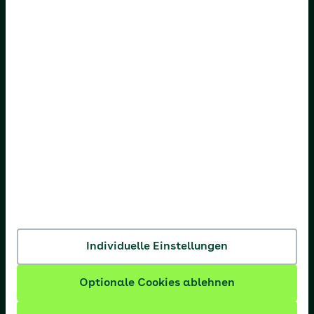
AOK Baden-Württemberg
AOK Bayern
AOK Bremen/Bremerhaven
AOK Hessen
AOK Niedersachsen
AOK Nordost
AOK NordWest
AOK PLUS
AOK Rheinland-Pfalz/Saarland
Individuelle Einstellungen
AOK Rheinland/Hamburg
Optionale Cookies ablehnen
AOK Sachsen-Anhalt