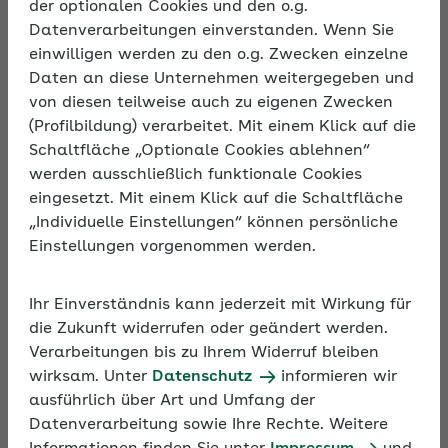
der optionalen Cookies und den o.g.
Datenverarbeitungen einverstanden. Wenn Sie
Beschreibung
einwilligen werden zu den o.g. Zwecken einzelne
Wer sich die Erkenntnisse der Positiven Psychologie
Daten an diese Unternehmen weitergegeben und
zu eigen macht, hat die Chance, das eigene Team
von diesen teilweise auch zu eigenen Zwecken
zu stärken und Wachstum und das Wohlbefinden
(Profilbildung) verarbeitet. Mit einem Klick auf die
jedes einzelnen Mitarbeiters zu fördern. Den Blick
Schaltfläche „Optionale Cookies ablehnen“
stärker auf positive Kraftquellen zu richten, macht
werden ausschließlich funktionale Cookies
den Unterschied: Unterstützende Beziehungen und
eingesetzt. Mit einem Klick auf die Schaltfläche
Emotionen zu fördern, die Sinnhaftigkeit von Arbeit
„Individuelle Einstellungen“ können persönliche
zu erkennen, aber auch sich an Erfolgen
Einstellungen vorgenommen werden.
auszurichten, das sind nur einige Grundgedanken
der Positiven Psychologie, die wir gemeinsam mit
Ihr Einverständnis kann jederzeit mit Wirkung für
den Teilnehmern beleuchten wollen. All das macht
die Zukunft widerrufen oder geändert werden.
Führung einfacher, führt zu mehr Freude, fördert das
Verarbeitungen bis zu Ihrem Widerruf bleiben
Aufblühen von Beschäftigten und erhöht die eigene
wirksam. Unter
Datenschutz
informieren wir
Widerstandsfähigkeit.
ausführlich über Art und Umfang der
Datenverarbeitung sowie Ihre Rechte. Weitere