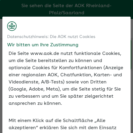
Sie sehen die Seite der
AOK Rheinland-
Pfalz/Saarland
Kontakt
Menü
Datenschutzhinweis: Die AOK nutzt Cookies
Wir bitten um Ihre Zustimmung
Klicken Sie hier, wenn Sie Ihre
Medien und Seminare
Die Seite www.aok.de nutzt funktionale Cookies,
AOK/Region wechseln möchten.
Informationen zur Seminarreihe
um die Seite bereitstellen zu können und
optionale Cookies für Komfortfunktionen (Anzeige
einer regionalen AOK, Chatfunktion, Karten- und
Videodienste, A/B-Tests) sowie von Dritten
Rubrik: Positive
(Google, Adobe, Meta), um die Seite stetig für Sie
Psychologie
zu verbessern und um Sie später zielgerichtet
ansprechen zu können.
Alle Seminare
Mit einem Klick auf die Schaltfläche „Alle
akzeptieren“ erklären Sie sich mit dem Einsatz