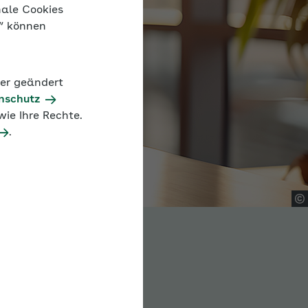
nale Cookies
n“ können
der geändert
nschutz
ie Ihre Rechte.
.
ast
unktioniert „Gesundes