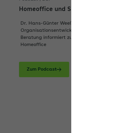
Dr. Hans-Günter Weeß von t&t
Organisationsentwicklung, Training und
Beratung informiert zum gesunden Schlaf und
Homeoffice
Zum Podcast