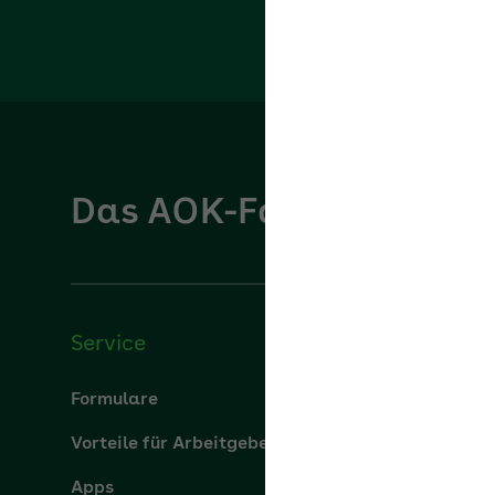
Das AOK-Fachportal für
Service
Über u
Formulare
Über uns
Vorteile für Arbeitgeber
aok.de
Apps
Leistung
Hilfe
Karriere