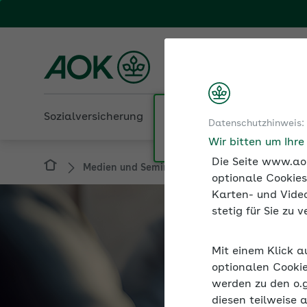
Fachportal für Arbeitgeber
AOK Rheinland-Pfalz/S
Sozialversicherung
Betriebliche Gesundheit
Datenschutzhinweis:
Medien und Seminare
Podcast
Podcas
Wir bitten um Ihr
Die Seite www.aok
optionale Cookies
Karten- und Video
stetig für Sie zu
Mit einem Klick a
optionalen Cookie
werden zu den o.
diesen teilweise 