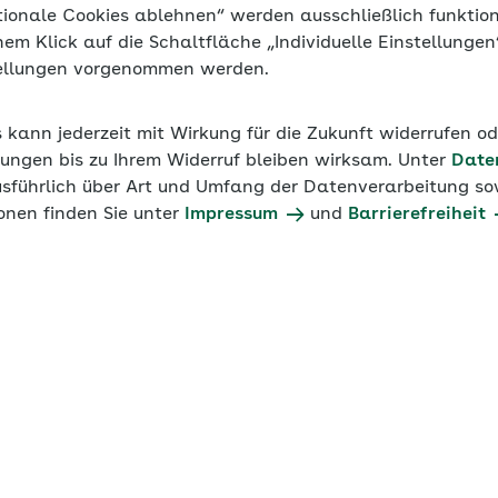
tionale Cookies ablehnen“ werden ausschließlich funktio
inem Klick auf die Schaltfläche „Individuelle Einstellunge
tellungen vorgenommen werden.
s kann jederzeit mit Wirkung für die Zukunft widerrufen o
ungen bis zu Ihrem Widerruf bleiben wirksam. Unter
Date
usführlich über Art und Umfang der Datenverarbeitung sow
onen finden Sie unter
Impressum
und
Barrierefreiheit
er Arbeitgeberpodc
der Sozialversicherung? Was sagt der Gesetzgeber? Wie f