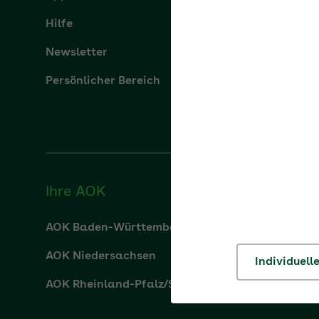
Newsletter
Presse
Persönlicher Bereich
Ihre AOK
AOK Baden-Württemberg
AOK Bay
AOK Niedersachsen
AOK Nor
AOK Rheinland-Pfalz/Saarland
AOK Rhe
Individuell