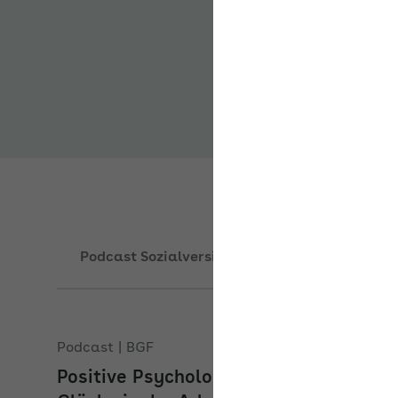
Führen“? Was können A
Reihe hat die AOK unt
Sozialversicherung und
Podcast Sozialversicherung
Podcast Bet
Podcast | BGF
Positive Psychologie: Quelle des
Glücks in der Arbeit