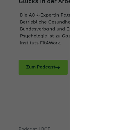
Die AOK-Expertin Patricia Lück, Referentin für
Betriebliche Gesundheitsförderung im AOK-
Bundesverband und Expertin für positive
Psychologie ist zu Gast im Podcast des BGF-
Instituts Fit4Work.
Zum Podcast
Podcast | BGF
Homeoffice und Schlaf