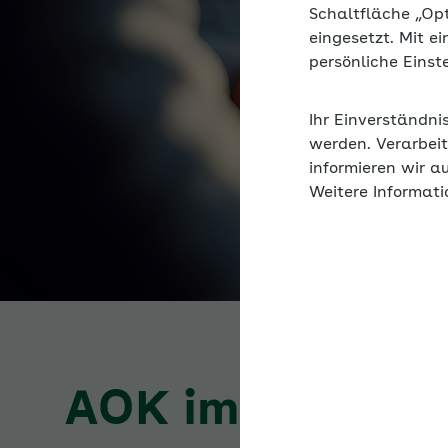
Schaltfläche „Op
eingesetzt. Mit e
persönliche Eins
Ihr Einverständni
werden. Verarbeit
informieren wir a
Weitere Informati
AOK im Ohr – d
Was gibt es Neues in 