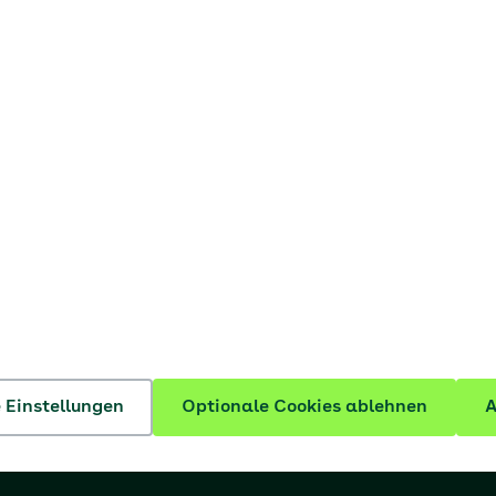
Barrierefreiheit
Barriere melden
Datenschutzeinstellungen
ern
AOK Bremen/Bremerhaven
dost
AOK NordWest
inland/Hamburg
AOK Sachsen-Anhalt
e Einstellungen
Optionale Cookies ablehnen
A