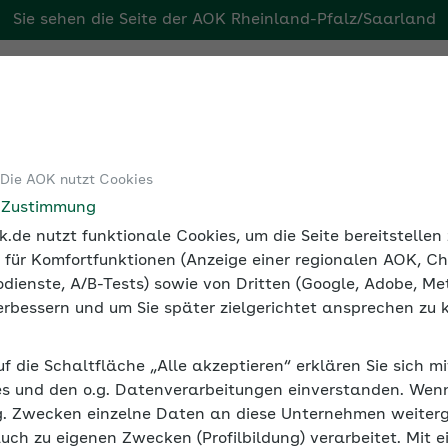
Sie sehen die Seite der
AOK Rheinland-Pfalz/Saarland
aarland
Tools
Medien und Seminare
 Die AOK nutzt Cookies
t Betriebliche Gesundheitsförderung
e Zustimmung
.de nutzt funktionale Cookies, um die Seite bereitstelle
 für Komfortfunktionen (Anzeige einer regionalen AOK, Ch
dienste, A/B-Tests) sowie von Dritten (Google, Adobe, Met
 verbessern und um Sie später zielgerichtet ansprechen zu 
uf die Schaltfläche „Alle akzeptieren“ erklären Sie sich m
s und den o.g. Datenverarbeitungen einverstanden. Wenn 
g. Zwecken einzelne Daten an diese Unternehmen weiter
auch zu eigenen Zwecken (Profilbildung) verarbeitet. Mit e