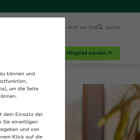
Einloggen
Kontakt & AOK vor Ort
Suche
Mitglied werden
n zu können und
atfunktion,
a), um die Seite
können.
it dem Einsatz der
Sie einwilligen
gegeben und von
inem Klick auf die