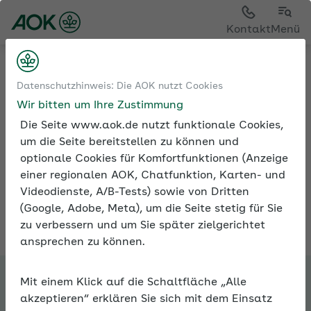
Pfalz/Saarland
Kontakt
Menü
Betriebliche Gesundheit
Praxisbeispiele
Datenschutzhinweis: Die AOK nutzt Cookies
RENOLIT SE
Wir bitten um Ihre Zustimmung
Die Seite www.aok.de nutzt funktionale Cookies,
um die Seite bereitstellen zu können und
optionale Cookies für Komfortfunktionen (Anzeige
einer regionalen AOK, Chatfunktion, Karten- und
Videodienste, A/B-Tests) sowie von Dritten
RENOLIT SE
(Google, Adobe, Meta), um die Seite stetig für Sie
Alle Praxisbeispiele
zu verbessern und um Sie später zielgerichtet
ansprechen zu können.
Mit einem Klick auf die Schaltfläche „Alle
akzeptieren“ erklären Sie sich mit dem Einsatz
Steckbrief