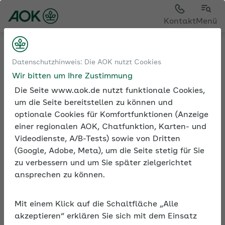
Sie sehen die Seite der
AOK Rheinland/Hamburg
Kontakt
Menü
Sozialversicherung
Mutterschutz und
Datenschutzhinweis: Die AOK nutzt Cookies
Umlage U2
Wir bitten um Ihre Zustimmung
Gefährdungsbeurteilung im Mutterschutz
Die Seite www.aok.de nutzt funktionale Cookies,
um die Seite bereitstellen zu können und
optionale Cookies für Komfortfunktionen (Anzeige
einer regionalen AOK, Chatfunktion, Karten- und
Videodienste, A/B-Tests) sowie von Dritten
(Google, Adobe, Meta), um die Seite stetig für Sie
Gefährdungsbeurteilung
zu verbessern und um Sie später zielgerichtet
im Mutterschutz
ansprechen zu können.
Arbeitgeber müssen Schwangere und junge Mütter
schützen. Die Arbeitsbedingungen sind dabei durch
Mit einem Klick auf die Schaltfläche „Alle
geeignete Maßnahmen so zu gestalten, dass
akzeptieren“ erklären Sie sich mit dem Einsatz
Schwangere oder stillende Mütter sowie ihre Kinder