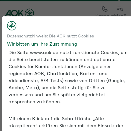
Sie sehen die Seite der
AOK Rheinland/Hamburg
Kontakt
Menü
Sozialversicherung
Meldungen zur
Datenschutzhinweis: Die AOK nutzt Cookies
Sozialversicherung
Wir bitten um Ihre Zustimmung
Angabe der Sozialversicherungsnummer
Die Seite www.aok.de nutzt funktionale Cookies, um
die Seite bereitstellen zu können und optionale
Cookies für Komfortfunktionen (Anzeige einer
regionalen AOK, Chatfunktion, Karten- und
Videodienste, A/B-Tests) sowie von Dritten (Google,
Adobe, Meta), um die Seite stetig für Sie zu
Angabe der
verbessern und um Sie später zielgerichtet
Sozialversicherungsnumme
ansprechen zu können.
Die Sozialversicherungsnummern der Beschäftigten
sind bei jeder Meldung zur Sozialversicherung
Mit einem Klick auf die Schaltfläche „Alle
anzugeben. Ohne sie können Meldungen nicht
akzeptieren“ erklären Sie sich mit dem Einsatz der
korrekt zugeordnet werden.