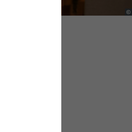
te
gszuschuss zur
eitsentgeltgrenze
 versichert sind. Die
rsicherung auf Basis
ellen Zusatzbeitrags