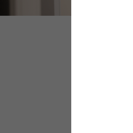
Zuschuss für freiwi
Zuschuss für Priva
Zuschuss für f
Arbeitgeber zahlen ge
Krankenversicherung,
krankenversicherungsfr
Höhe des Zuschusses 
des allgemeinen oder 