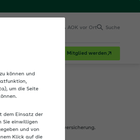
Einloggen
Kontakt & AOK vor Ort
Suche
Mitglied werden
n zu können und
atfunktion,
a), um die Seite
können.
it dem Einsatz der
rsicherung und die Pflegeversicherung.
Sie einwilligen
gegeben und von
inem Klick auf die