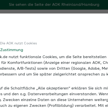
Sie sehen die Seite der
AOK Rheinland/Hamburg
g
Tools
Medien und Seminare
 Die AOK nutzt Cookies
sicherung
Beitragszuschuss zur Krankenversicherung
e Zustimmung
.de nutzt funktionale Cookies, um die Seite bereitstelle
 für Komfortfunktionen (Anzeige einer regionalen AOK, Ch
dienste, A/B-Tests) sowie von Dritten (Google, Adobe, Met
 verbessern und um Sie später zielgerichtet ansprechen zu 
rankenversicherung
uf die Schaltfläche „Alle akzeptieren“ erklären Sie sich m
 Arbeitgeberzuschüsse zu den Beiträgen für die Krankenve
s und den o.g. Datenverarbeitungen einverstanden. Wenn 
g. Zwecken einzelne Daten an diese Unternehmen weiter
auch zu eigenen Zwecken (Profilbildung) verarbeitet. Mit e