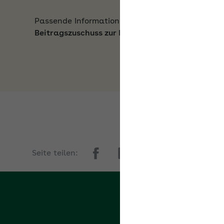
Passende Informationen zum Thema
Beitragszuschuss zur Krankenversicherung
Seite teilen:
Kontakt zur AOK Rhein