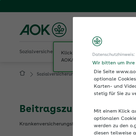
Fachportal für Arbeitgeber
AOK Rheinland/Hambur
Sozialversicherung
Betriebliche Gesundheit
Datenschutzhinweis:
Sozialversicherung
Beiträge zur Sozialver
Wir bitten um Ihr
Die Seite www.aok
optionale Cookies
Karten- und Video
stetig für Sie zu
Beitragszuschuss zur K
Mit einem Klick a
Krankenversicherungsfreie Beschäftigte erhalten
optionalen Cookie
werden zu den o.
diesen teilweise 