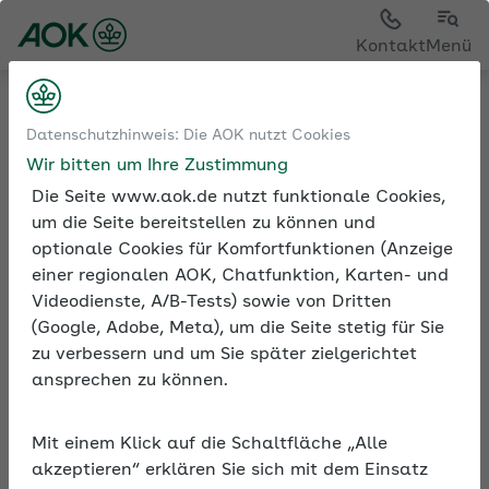
Sie sehen die Seite der
AOK Rheinland/Hamburg
Kontakt
Menü
Betriebliche Gesundheit
Arbeitssicherheit
Datenschutzhinweis: Die AOK nutzt Cookies
und Gesundheit bei der Arbeit
Wir bitten um Ihre Zustimmung
Infektionsschutz durch Lüften und Maskentragen
Die Seite www.aok.de nutzt funktionale Cookies,
um die Seite bereitstellen zu können und
optionale Cookies für Komfortfunktionen (Anzeige
einer regionalen AOK, Chatfunktion, Karten- und
Videodienste, A/B-Tests) sowie von Dritten
(Google, Adobe, Meta), um die Seite stetig für Sie
Infektionsschutz durch
zu verbessern und um Sie später zielgerichtet
Lüften und Maskentragen
ansprechen zu können.
Frischluft verspricht Schutz vor Viren. Für die Arbeit
in geschlossenen Räumen gibt es prinzipiell drei
Mit einem Klick auf die Schaltfläche „Alle
Möglichkeiten: Lüften über die Fenster, die Nutzung
akzeptieren“ erklären Sie sich mit dem Einsatz
einer vorhandenen Raumlufttechnik und das