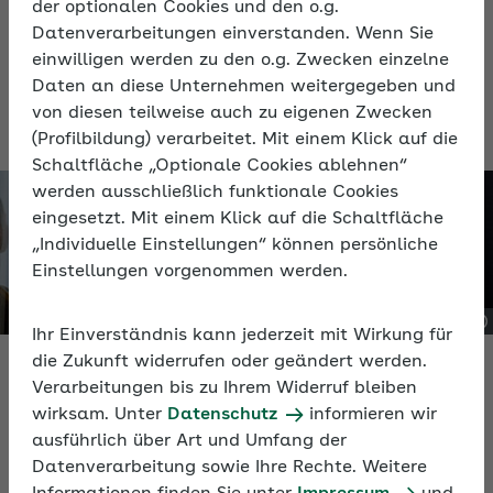
der optionalen Cookies und den o.g.
Aufstellen mobiler Luftreiniger. Ergänzend kann das
Datenverarbeitungen einverstanden. Wenn Sie
Tragen von medizinischen Masken Schutz bieten,
einwilligen werden zu den o.g. Zwecken einzelne
wenn sich mehrere Menschen in einem Raum
Daten an diese Unternehmen weitergegeben und
aufhalten.
von diesen teilweise auch zu eigenen Zwecken
(Profilbildung) verarbeitet. Mit einem Klick auf die
Schaltfläche „Optionale Cookies ablehnen“
werden ausschließlich funktionale Cookies
eingesetzt. Mit einem Klick auf die Schaltfläche
„Individuelle Einstellungen“ können persönliche
Einstellungen vorgenommen werden.
Ihr Einverständnis kann jederzeit mit Wirkung für
die Zukunft widerrufen oder geändert werden.
Verarbeitungen bis zu Ihrem Widerruf bleiben
Die Bewährte Formel für Infektionsschutz: AHA +
wirksam. Unter
Datenschutz
informieren wir
L
ausführlich über Art und Umfang der
Datenverarbeitung sowie Ihre Rechte. Weitere
Stoßlüften und querlüften über die Fenster