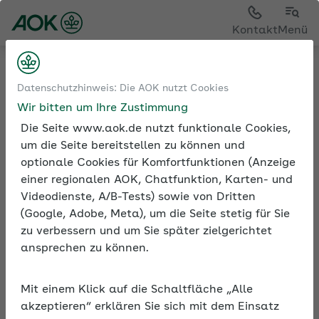
Sie sehen die Seite der
AOK Rheinland/Hamburg
Kontakt
Menü
Betriebliche Gesundheit
Betriebliche
Datenschutzhinweis: Die AOK nutzt Cookies
Gesundheitsförderung
Wir bitten um Ihre Zustimmung
Das Präventionsgesetz: Grundlage für BGF & BGM
Die Seite www.aok.de nutzt funktionale Cookies,
um die Seite bereitstellen zu können und
optionale Cookies für Komfortfunktionen (Anzeige
einer regionalen AOK, Chatfunktion, Karten- und
Videodienste, A/B-Tests) sowie von Dritten
(Google, Adobe, Meta), um die Seite stetig für Sie
Das Präventionsgesetz:
zu verbessern und um Sie später zielgerichtet
Grundlage für BGF & BGM
ansprechen zu können.
Betriebliche Gesundheitsförderung wird im
Präventionsgesetz als Aufgabe der gesetzlichen
Mit einem Klick auf die Schaltfläche „Alle
Krankenversicherung (GKV) seit 2015 weiter
akzeptieren“ erklären Sie sich mit dem Einsatz
ausgebaut. Die Richtlinien zur Umsetzung sind im