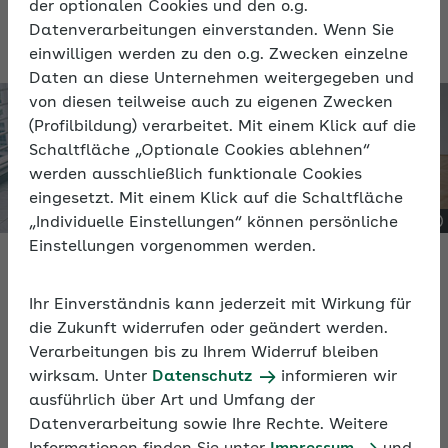
der optionalen Cookies und den o.g.
digital sollte es möglichst barrierearm zugehen.
Datenverarbeitungen einverstanden. Wenn Sie
einwilligen werden zu den o.g. Zwecken einzelne
Daten an diese Unternehmen weitergegeben und
von diesen teilweise auch zu eigenen Zwecken
(Profilbildung) verarbeitet. Mit einem Klick auf die
Schaltfläche „Optionale Cookies ablehnen“
werden ausschließlich funktionale Cookies
eingesetzt. Mit einem Klick auf die Schaltfläche
„Individuelle Einstellungen“ können persönliche
Einstellungen vorgenommen werden.
Inklusion am Arbeitsplatz: eine Definition
Ihr Einverständnis kann jederzeit mit Wirkung für
die Zukunft widerrufen oder geändert werden.
Verarbeitungen bis zu Ihrem Widerruf bleiben
Gesetzliche Grundlagen für mehr Inklusion am
Arbeitsplatz
wirksam. Unter
Datenschutz
informieren wir
ausführlich über Art und Umfang der
Datenverarbeitung sowie Ihre Rechte. Weitere
Schwerbehinderte Menschen einstellen