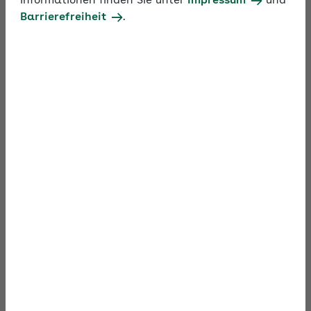
Video
Informationen finden Sie unter
Impressum
und
Barrierefreiheit
.
Video „Die Säulen für ein gesundes Homeoffice“