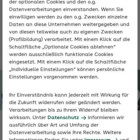
aber auch zahlreiche Herausforderungen
der optionalen Cookies und den o.g.
in den Bereichen digitale Führung,
Datenverarbeitungen einverstanden. Wenn Sie
Zusammenarbeit und Selbstorganisation
einwilligen werden zu den o.g. Zwecken einzelne
Daten an diese Unternehmen weitergegeben und
mit sich. Im Online-Seminar erfahren Sie,
von diesen teilweise auch zu eigenen Zwecken
wie Sie die Arbeit zu Hause gesund
(Profilbildung) verarbeitet. Mit einem Klick auf die
gestalten können und wie gute Führung
Schaltfläche „Optionale Cookies ablehnen“
und Teamarbeit auch virtuell gelingt.
werden ausschließlich funktionale Cookies
eingesetzt. Mit einem Klick auf die Schaltfläche
„Individuelle Einstellungen“ können persönliche
Einstellungen vorgenommen werden.
Ihr Einverständnis kann jederzeit mit Wirkung für
die Zukunft widerrufen oder geändert werden.
Verarbeitungen bis zu Ihrem Widerruf bleiben
wirksam. Unter
Datenschutz
informieren wir
ausführlich über Art und Umfang der
Datenverarbeitung sowie Ihre Rechte. Weitere