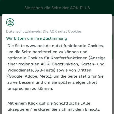
Sie sehen die Seite der
AOK PLUS
Kontakt
Menü
Datenschutzhinweis: Die AOK nutzt Cookies
Wir bitten um Ihre Zustimmung
Klicken Sie hier, wenn Sie Ihre
Medien und Seminare
Seminarvideos
Die Seite www.aok.de nutzt funktionale Cookies,
AOK/Region wechseln möchten.
Seminarvideos Betriebliche Gesundheitsförderung
um die Seite bereitstellen zu können und
Seminarvideo: Die Säulen für gesundes Homeoffice
optionale Cookies für Komfortfunktionen (Anzeige
einer regionalen AOK, Chatfunktion, Karten- und
Videodienste, A/B-Tests) sowie von Dritten
(Google, Adobe, Meta), um die Seite stetig für Sie
Seminarvideo: Die Säulen
zu verbessern und um Sie später zielgerichtet
für gesundes Homeoffice
ansprechen zu können.
Immer mehr Beschäftigte arbeiten im
Mit einem Klick auf die Schaltfläche „Alle
Homeoffice. Das hat viele Vorteile, bringt
akzeptieren“ erklären Sie sich mit dem Einsatz