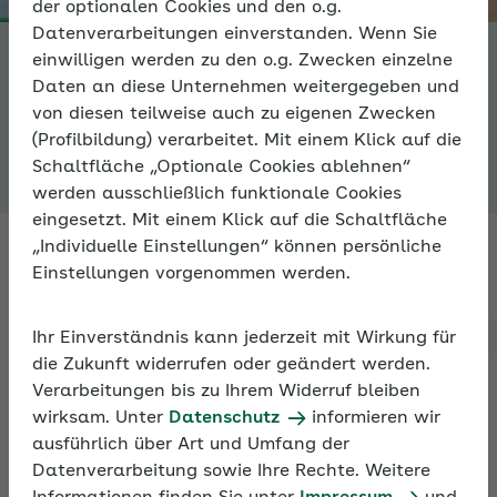
der optionalen Cookies und den o.g.
Datenverarbeitungen einverstanden. Wenn Sie
einwilligen werden zu den o.g. Zwecken einzelne
Die AOK
Daten an diese Unternehmen weitergegeben und
von diesen teilweise auch zu eigenen Zwecken
(Profilbildung) verarbeitet. Mit einem Klick auf die
Schaltfläche „Optionale Cookies ablehnen“
werden ausschließlich funktionale Cookies
eingesetzt. Mit einem Klick auf die Schaltfläche
„Individuelle Einstellungen“ können persönliche
Einstellungen vorgenommen werden.
Die AOK PLUS
Stammdaten-Übersicht
Ge
Ihr Einverständnis kann jederzeit mit Wirkung für
die Zukunft widerrufen oder geändert werden.
Verarbeitungen bis zu Ihrem Widerruf bleiben
„Aus Liebe zur Gesundheit“
wirksam. Unter
Datenschutz
informieren wir
ausführlich über Art und Umfang der
Wir wollen Menschen dabei begleiten, ihr Leben so
Datenverarbeitung sowie Ihre Rechte. Weitere
gesund wie möglich zu gestalten – und das sowohl