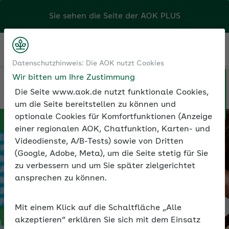
Sie sehen die Seite der
AOK PLUS
Kontakt
Menü
Datenschutzhinweis: Die AOK nutzt Cookies
Klicken Sie hier, wenn Sie Ihre
Wir bitten um Ihre Zustimmung
Kontakt
Geschäftsbericht 2024/2025
AOK/Region wechseln möchten.
Die Seite www.aok.de nutzt funktionale Cookies,
um die Seite bereitstellen zu können und
optionale Cookies für Komfortfunktionen (Anzeige
einer regionalen AOK, Chatfunktion, Karten- und
Videodienste, A/B-Tests) sowie von Dritten
(Google, Adobe, Meta), um die Seite stetig für Sie
zu verbessern und um Sie später zielgerichtet
ansprechen zu können.
Mit einem Klick auf die Schaltfläche „Alle
akzeptieren“ erklären Sie sich mit dem Einsatz