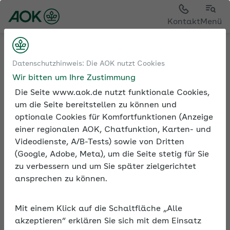
Sie sehen die Seite der
AOK Nordost
Kontakt
Menü
Sozialversicherung
Künstlersozialabgabe
Datenschutzhinweis: Die AOK nutzt Cookies
Beitragsüberwachung und Betriebsprüfung
Wir bitten um Ihre Zustimmung
Die Seite www.aok.de nutzt funktionale Cookies,
um die Seite bereitstellen zu können und
optionale Cookies für Komfortfunktionen (Anzeige
einer regionalen AOK, Chatfunktion, Karten- und
Videodienste, A/B-Tests) sowie von Dritten
Beitragsüberwachung
(Google, Adobe, Meta), um die Seite stetig für Sie
und Betriebsprüfung
zu verbessern und um Sie später zielgerichtet
ansprechen zu können.
Die Träger der Rentenversicherung und die
Künstlersozialkasse absolvieren Betriebsprüfungen
bei Unternehmen, die die Künstlersozialabgabe
Mit einem Klick auf die Schaltfläche „Alle
abführen müssen. Welche Unternehmen von wem
akzeptieren“ erklären Sie sich mit dem Einsatz
geprüft werden, ist im