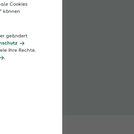
nale Cookies
n“ können
der geändert
nschutz
ie Ihre Rechte.
.