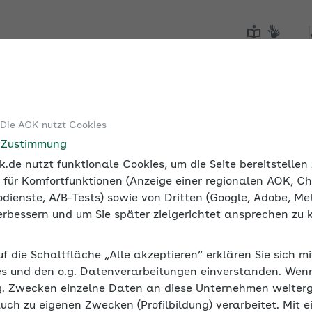
Sie sehen die Seite der
AOK Nordost
Tools
Medien und Seminare
 Die AOK nutzt Cookies
Moll Marzipan GmbH
e Zustimmung
.de nutzt funktionale Cookies, um die Seite bereitstelle
 für Komfortfunktionen (Anzeige einer regionalen AOK, Ch
dienste, A/B-Tests) sowie von Dritten (Google, Adobe, Met
 verbessern und um Sie später zielgerichtet ansprechen zu 
uf die Schaltfläche „Alle akzeptieren“ erklären Sie sich m
s und den o.g. Datenverarbeitungen einverstanden. Wenn 
g. Zwecken einzelne Daten an diese Unternehmen weiter
auch zu eigenen Zwecken (Profilbildung) verarbeitet. Mit e