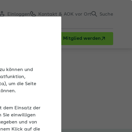
Einloggen
Kontakt & AOK vor Ort
Suche
Mitglied werden
n zu können und
atfunktion,
a), um die Seite
können.
it dem Einsatz der
Sie einwilligen
gegeben und von
inem Klick auf die