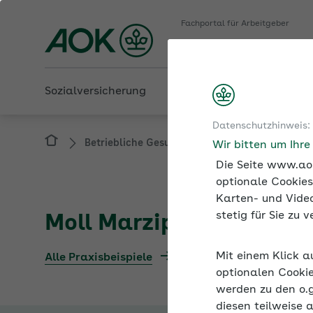
Fachportal für Arbeitgeber
AOK Nordost
Sozialversicherung
Betriebliche Gesundheit
Datenschutzhinweis:
Betriebliche Gesundheit
Praxisbeispiele
Wir bitten um Ihr
Die Seite www.aok
optionale Cookies
Karten- und Video
stetig für Sie zu
Moll Marzipan GmbH
Mit einem Klick a
Alle Praxisbeispiele
optionalen Cookie
werden zu den o.
diesen teilweise 