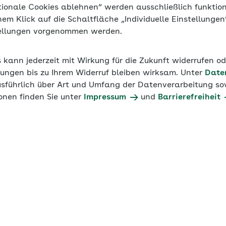
tionale Cookies ablehnen“ werden ausschließlich funktio
inem Klick auf die Schaltfläche „Individuelle Einstellunge
tellungen vorgenommen werden.
lte den hohen Krankenstand und die Zahl der
s kann jederzeit mit Wirkung für die Zukunft widerrufen o
 Die AOK Nordost unterstützte – mit Erfolg: Der
ungen bis zu Ihrem Widerruf bleiben wirksam. Unter
Date
 13 auf 2 Prozent, Produktionssteigerung um 61 Prozent
usführlich über Art und Umfang der Datenverarbeitung sow
n sanken um 98 Prozent.
onen finden Sie unter
Impressum
und
Barrierefreiheit
ustrie
on 50 bis 99 Beschäftigte