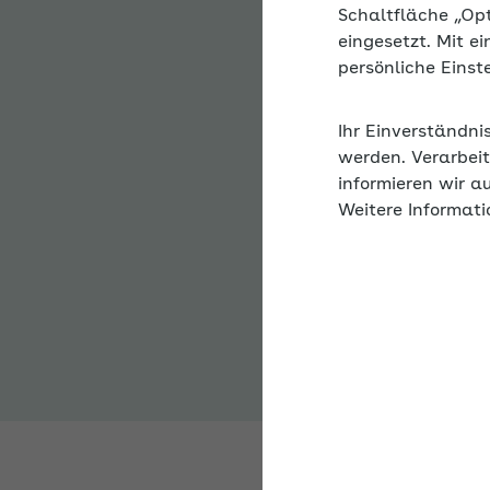
Schaltfläche „Op
eingesetzt. Mit e
Steckbrief
persönliche Eins
Die Moll Marzipan wol
Ihr Einverständni
Reklamationen senken.
werden. Verarbeit
Krankenstand sank von
informieren wir a
und die Reklamatione
Weitere Informati
Branche:
Süßwarenind
Region:
Berlin
Unternehmensgröße:
v