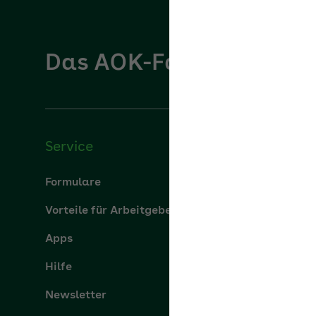
Das AOK-Fachportal für
Service
Über u
Formulare
Über uns
Vorteile für Arbeitgeber
aok.de
Apps
Leistung
Hilfe
Karriere
Newsletter
Presse