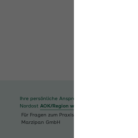
Ihre persönliche Ansprechperson bei der
AOK
Nordost
AOK/Region wählen
Für Fragen zum Praxisbeispiel
der Firma Moll
Marzipan GmbH