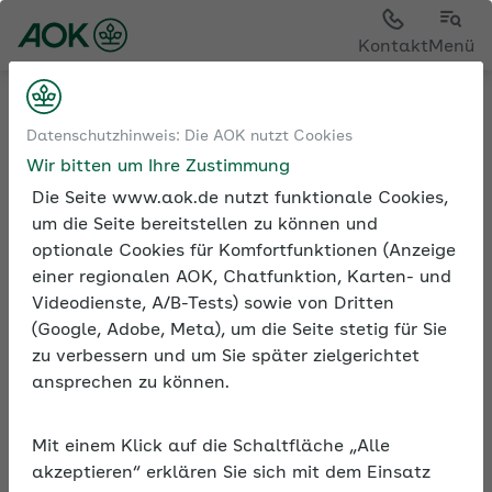
Sie sehen die Seite der
AOK Nordost
Kontakt
Menü
Betriebliche Gesundheit
Gesund führen
Datenschutzhinweis: Die AOK nutzt Cookies
Positive Fehlerkultur – gut für Arbeitgeber und Beschäftigte
Wir bitten um Ihre Zustimmung
Die Seite www.aok.de nutzt funktionale Cookies,
um die Seite bereitstellen zu können und
optionale Cookies für Komfortfunktionen (Anzeige
einer regionalen AOK, Chatfunktion, Karten- und
Videodienste, A/B-Tests) sowie von Dritten
Positive Fehlerkultur –
(Google, Adobe, Meta), um die Seite stetig für Sie
gut für Arbeitgeber und
zu verbessern und um Sie später zielgerichtet
Beschäftigte
ansprechen zu können.
Mit passenden Maßnahmen können Arbeitgeber zu
einem gesünderen Umgang mit Fehlern in ihrem
Mit einem Klick auf die Schaltfläche „Alle
Unternehmen finden. Dadurch schützen sie
akzeptieren“ erklären Sie sich mit dem Einsatz
Beschäftigte vor Stress, fördern deren eigene