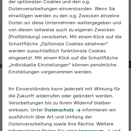
der optionalen Cookies und den o.g.
Betriebsklima zusammengestellt.
Datenverarbeitungen einverstanden. Wenn Sie
einwilligen werden zu den o.g. Zwecken einzelne
Daten an diese Unternehmen weitergegeben und
von diesen teilweise auch zu eigenen Zwecken
(Profilbildung) verarbeitet. Mit einem Klick auf die
Schaltfläche „Optionale Cookies ablehnen“
werden ausschließlich funktionale Cookies
eingesetzt. Mit einem Klick auf die Schaltfläche
„Individuelle Einstellungen“ können persönliche
Einstellungen vorgenommen werden.
Was gutes Betriebsklima überhaupt ist
Ihr Einverständnis kann jederzeit mit Wirkung für
die Zukunft widerrufen oder geändert werden.
Verarbeitungen bis zu Ihrem Widerruf bleiben
Arbeitsklima verbessern: Gute Führung als
Wettbewerbsvorteil
wirksam. Unter
Datenschutz
informieren wir
ausführlich über Art und Umfang der
Datenverarbeitung sowie Ihre Rechte. Weitere
Beim Arbeitsklima macht das „Wir“ den
Unterschied