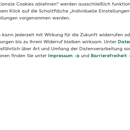
tionale Cookies ablehnen“ werden ausschließlich funktio
inem Klick auf die Schaltfläche „Individuelle Einstellunge
tellungen vorgenommen werden.
24
Werte 2023
Werte 2022
Werte 2021
s kann jederzeit mit Wirkung für die Zukunft widerrufen o
ungen bis zu Ihrem Widerruf bleiben wirksam. Unter
Date
usführlich über Art und Umfang der Datenverarbeitung sow
onen finden Sie unter
Impressum
und
Barrierefreiheit
inijobs 2024
m­la­gen
Bei­trags­grup­pe
P
­ber­bei­trag zur Kran­ken­
6000
­ber­bei­trag zur Kran­ken­
6000
schäf­ti­gung im pri­va­ten