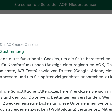
Sie sehen die Seite der
AOK Niedersachsen
Tools
Medien und Seminare
 Die AOK nutzt Cookies
alversicherung
Werte 2024
e Zustimmung
.de nutzt funktionale Cookies, um die Seite bereitstelle
 für Komfortfunktionen (Anzeige einer regionalen AOK, Ch
dienste, A/B-Tests) sowie von Dritten (Google, Adobe, Met
024
 verbessern und um Sie später zielgerichtet ansprechen zu 
rbeitgeber für Minijobbende bis zur Geringfü
uf die Schaltfläche „Alle akzeptieren“ erklären Sie sich m
: für das aktuelle Jahr und rückwirkend für vo
s und den o.g. Datenverarbeitungen einverstanden. Wenn 
2024 bei 538 Euro. Bitte entnehmen Sie der Tabe
g. Zwecken einzelne Daten an diese Unternehmen weiter
n Prozentsatz der Abgabe, die durch die Minijo
auch zu eigenen Zwecken (Profilbildung) verarbeitet. Mit e