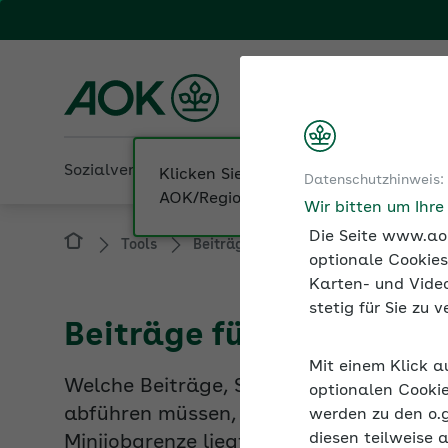
Fachportal für Arbeitgeber
AOK Niedersachsen
Sozialversicherung
Betriebliche Gesundheit
Datenschutzhinweis:
Tools
Beiträge und Rechengrößen der Sozi
Wir bitten um Ihr
Die Seite www.aok
optionale Cookies
Karten- und Video
Beiträge für Minijobs 2
stetig für Sie zu
Welche Beiträge, Steuern und Umlagen A
Mit einem Klick a
abführen müssen, steht in dieser Tabelle
optionalen Cookie
Minijobgrenze liegt seit dem 1. Januar 
werden zu den o.
Beitragsart, die Beitragsgruppe und de
diesen teilweise 