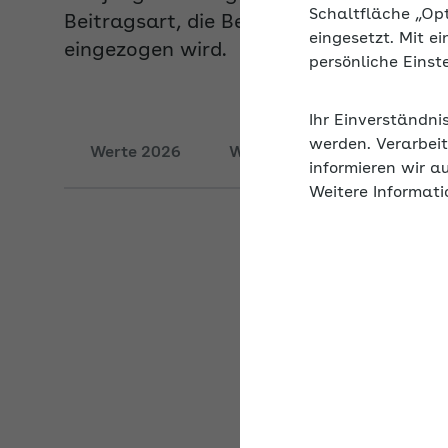
eingezogen wird.
Schaltfläche „Op
eingesetzt. Mit e
persönliche Eins
Werte 2026
Werte 2025
Werte 20
Ihr Einverständni
werden. Verarbeit
informieren wir a
Weitere Informati
Beiträge für M
Bei­trä­ge/​Steu­ern/​U
Pau­scha­ler Ar­beit­ge
ver­si­che­rung
Pau­scha­ler Ar­beit­ge
ver­si­che­rung bei Be­