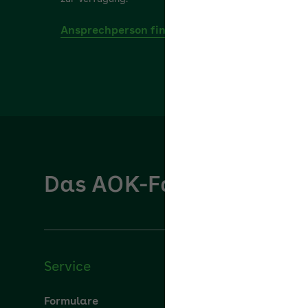
Ansprechperson finden
Das AOK-Fachportal für
Service
Über u
Formulare
Über uns
Vorteile für Arbeitgeber
aok.de