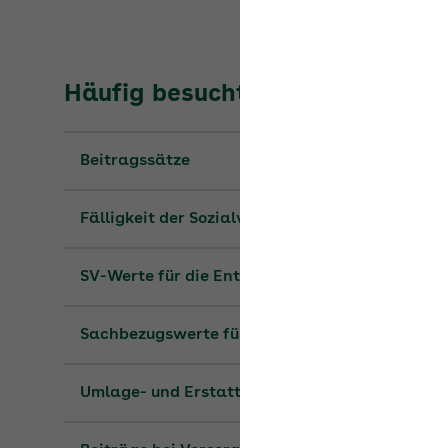
Häufig besuchte Seiten
Beitragssätze
Fälligkeit der Sozialversicherungsbeiträge
SV-Werte für die Entgeltabrechnung
Sachbezugswerte für 2026
Umlage- und Erstattungssätze
Beiträge bei Versorgungsbezügen