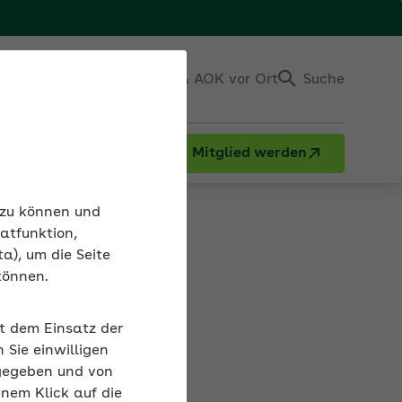
Einloggen
Kontakt & AOK vor Ort
Suche
Mitglied werden
n zu können und
atfunktion,
a), um die Seite
können.
gigkeitsgrenze
it dem Einsatz der
rige Jahre. Die
Sie einwilligen
lle die
gegeben und von
b-Zentrale
inem Klick auf die