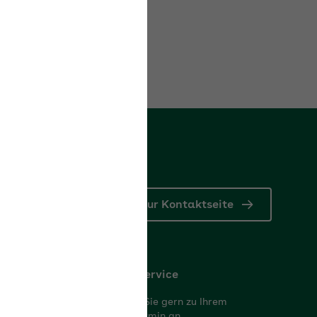
Zur Kontaktseite
Rückrufservice
 da und beraten
Wir rufen Sie gern zu Ihrem
Wunschtermin an.