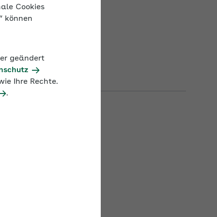
nale Cookies
n“ können
der geändert
nschutz
ie Ihre Rechte.
.
ro­zent­satz
13,0 %
5,0 %