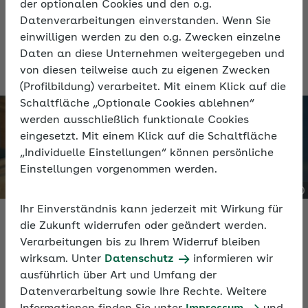
der optionalen Cookies und den o.g.
Beschäftigten. Es gibt Ausnahmevorschriften, die
Datenverarbeitungen einverstanden. Wenn Sie
dazu führen, dass keine Sozialversicherungspflicht
einwilligen werden zu den o.g. Zwecken einzelne
entsteht.
Daten an diese Unternehmen weitergegeben und
von diesen teilweise auch zu eigenen Zwecken
(Profilbildung) verarbeitet. Mit einem Klick auf die
Schaltfläche „Optionale Cookies ablehnen“
werden ausschließlich funktionale Cookies
eingesetzt. Mit einem Klick auf die Schaltfläche
„Individuelle Einstellungen“ können persönliche
Einstellungen vorgenommen werden.
Ihr Einverständnis kann jederzeit mit Wirkung für
die Zukunft widerrufen oder geändert werden.
Wann kommt Sozialversicherungspflicht
Verarbeitungen bis zu Ihrem Widerruf bleiben
zustande?
wirksam. Unter
Datenschutz
informieren wir
ausführlich über Art und Umfang der
Wie definiert sich ein Beschäftigungsverhältnis?
Datenverarbeitung sowie Ihre Rechte. Weitere