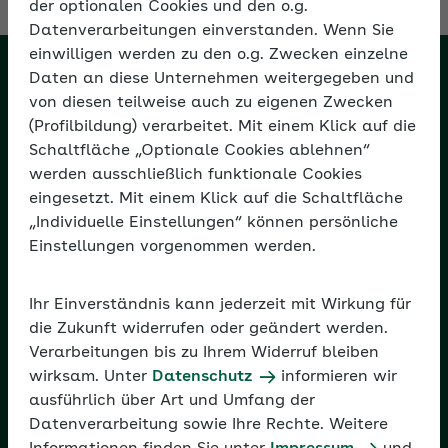
der optionalen Cookies und den o.g.
Datenverarbeitungen einverstanden. Wenn Sie
einwilligen werden zu den o.g. Zwecken einzelne
Daten an diese Unternehmen weitergegeben und
Das AOK-Fachportal für
von diesen teilweise auch zu eigenen Zwecken
Arbeitgeber
(Profilbildung) verarbeitet. Mit einem Klick auf die
Schaltfläche „Optionale Cookies ablehnen“
werden ausschließlich funktionale Cookies
eingesetzt. Mit einem Klick auf die Schaltfläche
Service
„Individuelle Einstellungen“ können persönliche
Einstellungen vorgenommen werden.
Über uns
Ihr Einverständnis kann jederzeit mit Wirkung für
die Zukunft widerrufen oder geändert werden.
Verarbeitungen bis zu Ihrem Widerruf bleiben
Rechtliches
wirksam. Unter
Datenschutz
informieren wir
ausführlich über Art und Umfang der
Datenverarbeitung sowie Ihre Rechte. Weitere
Folgen Sie uns