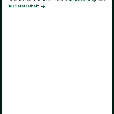
Informationen finden Sie unter
Impressum
und
Barrierefreiheit
.
Ihre AOK
AOK Baden-Württemberg
AOK Bayern
AOK Bremen/Bremerhaven
AOK Hessen
AOK Niedersachsen
AOK Nordost
AOK NordWest
AOK PLUS