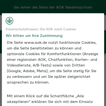
Sie sehen die Seite der
AOK Niedersachsen
Kontakt
Menü
Datenschutzhinweis: Die AOK nutzt Cookies
Wir bitten um Ihre Zustimmung
Klicken Sie hier, wenn Sie Ihre
Persönlicher Bereich
Die Seite www.aok.de nutzt funktionale Cookies,
AOK/Region wechseln möchten.
um die Seite bereitstellen zu können und
optionale Cookies für Komfortfunktionen (Anzeige
einer regionalen AOK, Chatfunktion, Karten- und
Videodienste, A/B-Tests) sowie von Dritten
(Google, Adobe, Meta), um die Seite stetig für Sie
Persönlicher Bereich
zu verbessern und um Sie später zielgerichtet
ansprechen zu können.
Melden Sie sich jetzt an
,
um alle exklusiven
Angebote und Services im AOK-
Arbeitgeberportal nutzen zu können.
Mit einem Klick auf die Schaltfläche „Alle
akzeptieren“ erklären Sie sich mit dem Einsatz